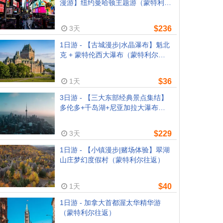
漫游】纽约曼哈顿主题游（蒙特利尔
往返）
3天
$236
1日游 - 【古城漫步|水晶瀑布】魁北
克 + 蒙特伦西大瀑布（蒙特利尔往
返）
1天
$36
3日游 - 【三大东部经典景点集结】
多伦多+千岛湖+尼亚加拉大瀑布
（蒙特利尔往返）
3天
$229
1日游 - 【小镇漫步|赌场体验】翠湖
山庄梦幻度假村（蒙特利尔往返）
1天
$40
1日游 - 加拿大首都渥太华精华游
（蒙特利尔往返）