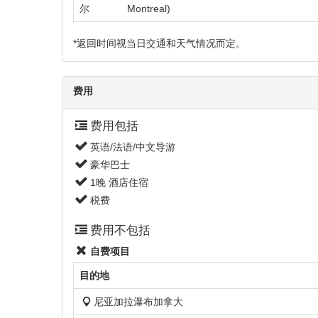
尔
Montreal)
*返回时间视当日交通和天气情况而定。
费用
费用包括
英语/法语/中文导游
豪华巴士
1晚 酒店住宿
税费
费用不包括
自费项目
目的地
尼亚加拉瀑布加拿大