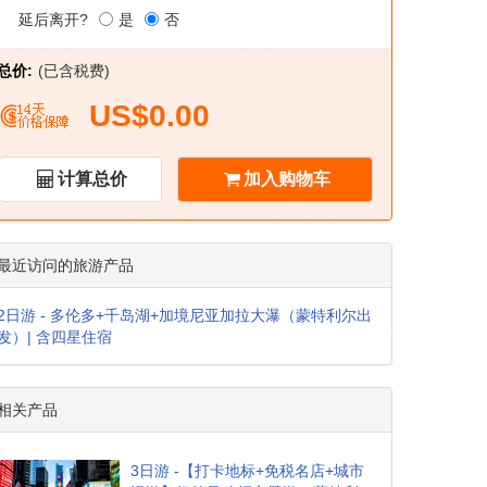
延后离开?
是
否
总价:
(已含税费)
US$0.00
计算总价
加入购物车
最近访问的旅游产品
2日游 - 多伦多+千岛湖+加境尼亚加拉大瀑（蒙特利尔出
发）| 含四星住宿
相关产品
3日游 -【打卡地标+免税名店+城市