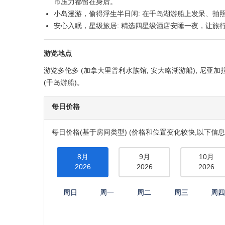
市压力都留在身后。
小岛漫游，偷得浮生半日闲: 在千岛湖游船上发呆、拍
安心入眠，星级旅居: 精选四星级酒店安睡一夜，让旅
游览地点
游览多伦多 (加拿大里普利水族馆, 安大略湖游船), 尼亚加拉
(千岛游船)。
每日价格
每日价格(基于房间类型) (价格和位置变化较快,以下信息
8月
9月
10月
2026
2026
2026
周日
周一
周二
周三
周