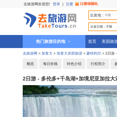
去旅游网欢迎您!
登录
|
注册
出发地：
出发日期：
不限
热门旅游目的地
首页
美国旅
去旅游网
>
加拿大
>
加拿大东部旅游
>
蒙特利尔
> 2日游
概览
每日价格
特色介绍
行程简介
2日游 - 多伦多+千岛湖+加境尼亚加拉