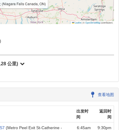
gara Falls Canada, ON)
Leaflet
|
©
OpenStreetMap
contributors
)
128 公里)
查看地图
出发时
返回时
间
间
2S7
(Metro Peel Exit St-Catherine -
6:45am
9:30pm