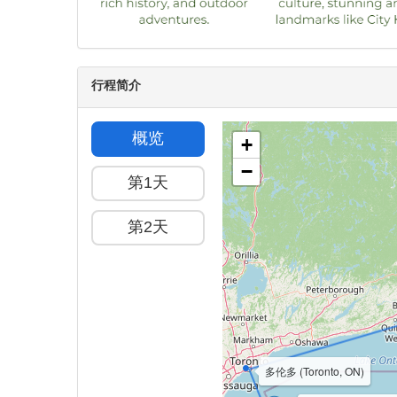
行程简介
概览
+
−
第1天
第2天
多伦多 (Toronto, ON)