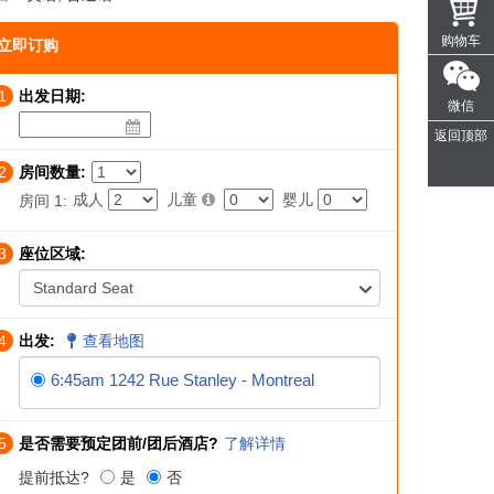
购物车
立即订购
1
出发日期:
微信
返回顶部
2
房间数量:
成人
儿童
婴儿
房间 1:
3
座位区域:
Standard Seat
4
出发:
查看地图
6:45am 1242 Rue Stanley - Montreal
5
是否需要预定团前/团后酒店?
了解详情
提前抵达?
是
否