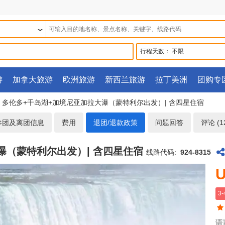
行程天数：
不限
游
加拿大旅游
欧洲旅游
新西兰旅游
拉丁美洲
团购专
 - 多伦多+千岛湖+加境尼亚加拉大瀑（蒙特利尔出发）| 含四星住宿
参团及离团信息
费用
退团/退款政策
问题回答
评论 (1
大瀑（蒙特利尔出发）| 含四星住宿
线路代码:
924-8315
U
3
语