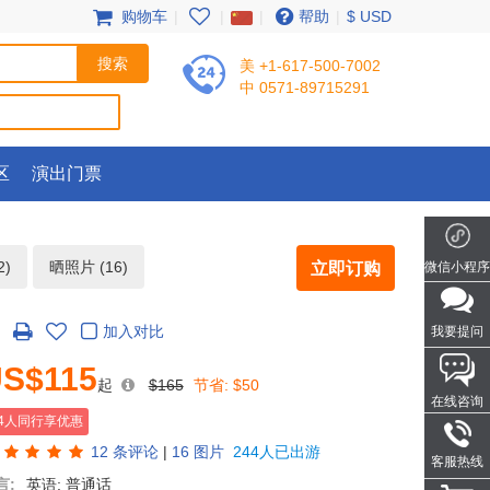
购物车
|
|
|
帮助
|
$ USD
美 +1-617-500-7002
中 0571-89715291
区
演出门票
2)
晒照片 (16)
立即订购
微信小程序
加入对比
我要提问
S$115
起
$165
节省:
$50
在线咨询
-4人同行享优惠
12
条评论
|
16 图片
244人已出游
客服热线
言:
英语; 普通话