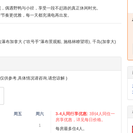
照，偶遇野鸭与小径，享受一段不赶路的真正休闲时光。
行节奏更优雅，每一天都充满电再出发。
瀑布加拿大 (“吹号手”瀑布景观船, 施格林瞭望塔), 千岛(加拿大)
仅供参考,具体情况请咨询,请您谅解 )
四
周五
周六
3-4人同行享优惠:
3到4人同住一
房享优惠，详见每日价格。
1
每房最多住4人。