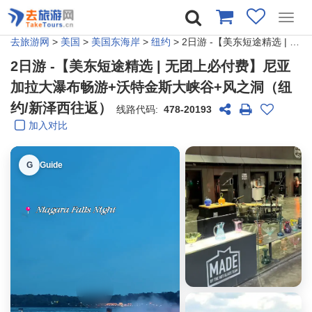
Toggl
navig
去旅游网
>
美国
>
美国东海岸
>
纽约
> 2日游 -【美东短途精选 | 无团上必付费】尼亚加拉大瀑布畅游+沃特金斯大峡谷+风之洞（纽约/新泽西往返）
2日游 -【美东短途精选 | 无团上必付费】尼亚
加拉大瀑布畅游+沃特金斯大峡谷+风之洞（纽
约/新泽西往返）
线路代码:
478-20193
加入对比
G
Guide