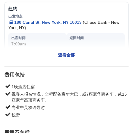
纽约
180 Canal St, New York, NY 10013
(Chase Bank - New
York, NY)
7:00am
查看全部
纽约
费用包括
321 W 42nd St, New York, NY 10036
(Fuji - New York,
NY)
1晚酒店住宿
视客人报名情况，全程配备豪华大巴，或7座豪华商务车，或15
7:00am
8:30pm
座豪华高顶商务车。
专业中英双语导游
税费
泽西城
619 Marin Blvd, Jersey City, NJ 07302
(Jersey City, NJ)
费用不包括