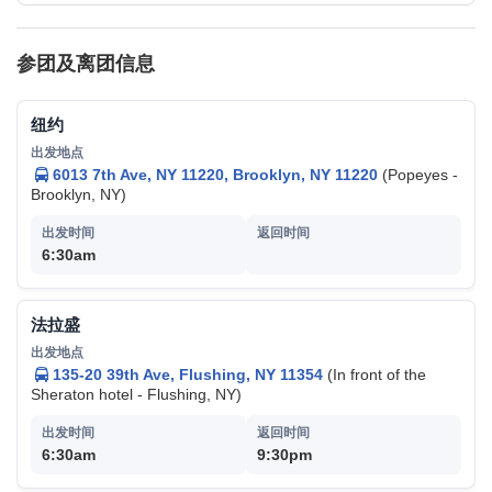
参团及离团信息
纽约
6013 7th Ave, NY 11220, Brooklyn, NY 11220
(Popeyes -
Brooklyn, NY)
6:30am
法拉盛
135-20 39th Ave, Flushing, NY 11354
(In front of the
Sheraton hotel - Flushing, NY)
6:30am
9:30pm