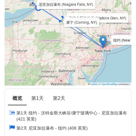
尼亚加拉瀑布 (Niagara Falls, NY)
沃特金斯格伦州 (Watkins Glen, NY)
康宁 (Corning, NY)
纽约 (New Yor
Leaflet
|
©
OpenStreetMap
contributors
概览
第1天
第2天
第1天 纽约 - 沃特金斯大峡谷/康宁玻璃中心 - 尼亚加拉瀑布
(421 英里)
第2天 尼亚加拉瀑布 - 纽约 (408 英里)