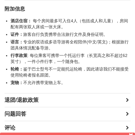
附加信息
Niagara Parks Power Station (自费)
酒店住宿：
每个房间最多可入住4人（包括成人和儿童），房间
配有两张双人床或一张大床。
$25
$20 (3-12岁)
/
证件：
旅客自行负责携带合法旅行文件及身份证明。
语言：
专业的双语或多语导游将全程陪伴(中文/英文)；根据旅行
参加必付活动或可选活动，请通过现金、Venmo、Zelle 或
团具体情况配备导游。
PayPal 向导游付款。导游将负责安排团体票/活动。
行李政策
: 每位乘客可携带一个托运行李（长宽高之和不超过62
英寸），一件小件行李，一个随身包。
价格时常波动，不再另行通知。
轮椅：
鉴于巴士型号不一定能托运轮椅，因此请谅我们不能接受
全程不接受自备门票或使用City Pass，门票请跟导游团上购
使用轮椅者报名跟团。
买。
宠物：
不允许携带宠物上车。
膳食，酒水不包含在团费里（导游只负责安排）。
任何私人性质费用。
退团/退款政策
问题回答
评论