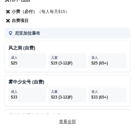
小费（必付）
（每人每天$15）
7:30am
8:00pm
自费项目
帕西帕尼
尼亚加拉瀑布
736 US-46, Parsippany-Troy Hills, Parsippany, NJ
风之洞 (自费)
07054
(Wendy's)
$25
$19 (3-12岁)
$25 (65+)
8:15am
7:30pm
雾中少女号 (自费)
*返回时间视当日交通和天气情况而定。
$33
$23 (3-12岁)
$33 (65+)
为避免延误，我们强烈建议不要预订行程结束当天的航班。
如果位于321 W 42nd St, New York, NY 10036的下车地点不可
用，备用下车地点将改为300 W 31st St, New York, NY 10001。
尼亚加拉瀑布热气球 (自费)
接送地点需保持一致。如送客地点与接客地点不同，请提前告知
查看全部
我们。
$58
$50 (3-12岁)
$58 (65+)