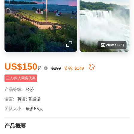
View all (5)
US$150
起
$299
节省:
$149
三人/四人同房优惠
产品等级:
经济
语言:
英语; 普通话
团队大小:
最多55人
产品概要