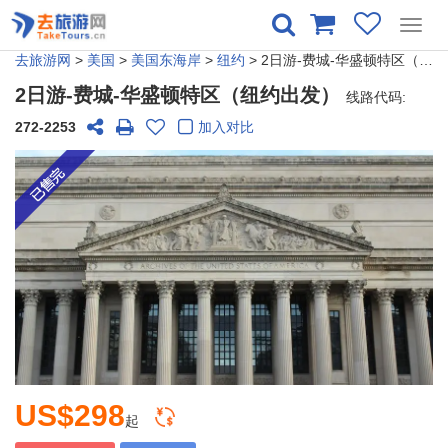
Toggl
navig
去旅游网
>
美国
>
美国东海岸
>
纽约
> 2日游-费城-华盛顿特区（纽约出发）
2日游-费城-华盛顿特区（纽约出发）
线路代码:
272-2253
加入对比
US$298
起