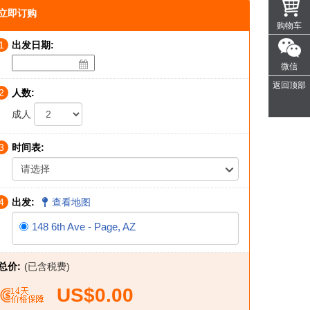
立即订购
购物车
1
出发日期:
微信
返回顶部
2
人数:
成人
3
时间表:
请选择
4
出发:
查看地图
148 6th Ave - Page, AZ
总价:
(已含税费)
US$0.00