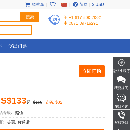
购物车
|
|
|
帮助
|
$ USD
美 +1-617-500-7002
中 0571-89715291
区
演出门票
立即订购
微信小程序
我要提问
S$133
起
$165
节省:
$32
在线咨询
品等级:
超值
言:
英语; 普通话
客服热线