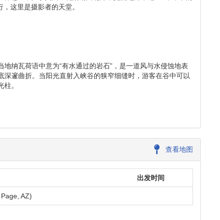
Leaflet
|
©
OpenStreetMap
contributors
Antelope Canyon )与下羚羊峡谷 ( Lower Antelope
欢迎，游客更多。上羚羊峡谷是欣赏大自然的鬼斧神工，感受一场视
峡谷之一，位于美国亚利桑纳州北方，宽的地方不过3-5米，窄的
行，这里是摄影者的天堂。