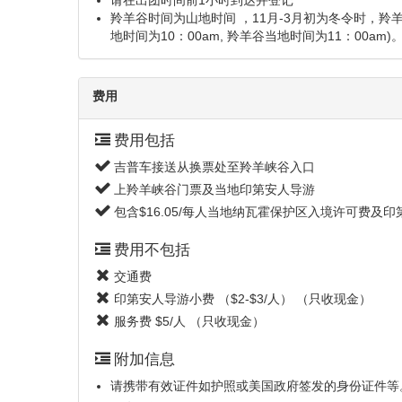
上羚羊峡谷的名字在
形成的细长峡谷，谷
观赏到一道道奇异的
参团及离团信息
参团城市
出发地点
佩吉市
148 6th Ave, Page, AZ 86040
(
请在出团时间前1小时到达并登记
羚羊谷时间为山地时间 ，11月-3月初为冬令时，
地时间为10：00am, 羚羊谷当地时间为11：00am)
费用