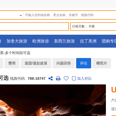
行程天数：
不限
游
加拿大旅游
欧洲旅游
新西兰旅游
拉丁美洲
团购专
门票-多个时间段可选
费用
退团/退款政策
问题回答
评论
晒照片
段可选
线路代码:
788-18747
加入对比
U
产
语