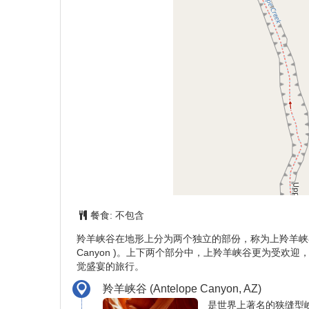
30
31
$133
$133
找不到您期望的出团日期吗？
行程简介
概览
+
−