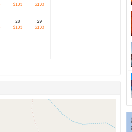
2026
2026
2027
四
周五
周六
6岁以下不得参团
Price Varity Price varies based
1
on the entrance time. Select
entrance time to see the price,
7
8
14
15
3
$133
$133
21
22
3
$133
$133
28
29
3
$133
$133