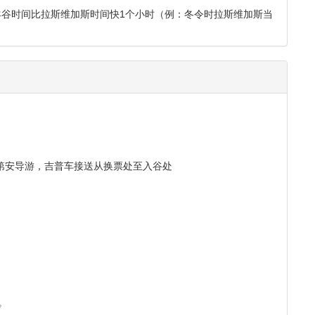
当地纳瓦荷语中意为“有水通过的岩石”，是一道风与水侵蚀地表
底深邃曲折。当阳光直射入峡谷的狭窄细缝时，游客在谷中可以
光柱。
查看地图
出发时间
 Page, AZ)
羚羊谷时间比拉斯维加斯时间快1个小时（例：冬令时拉斯维加斯当
。