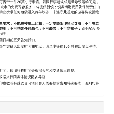
及印第安导游，吉普车接送从换票处至入谷处
。
可携带一件26英寸行李箱。若因行李超规或超量导致运输问题，
发城市的免费寄存服务（将提供新锁；锁具钥匙费用及保管责任由
禁止携带任何包袋进入羚羊峡谷！未遵守此规定的游客将被拒绝
景要求：不能在楼梯上照相；一定要跟随印第安导游；不可在岩