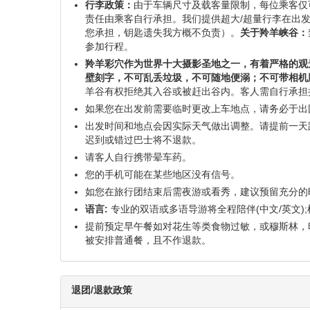
费用包括
吉普车接送从换票处至羚羊峡谷入口
上羚羊峡谷门票及当地印第安人导游
包含$16.05/每人当地纳瓦霍保护区入境许可费
费用不包括
交通费
印第安人导游小费 （$2-$3/人） （只收现金）
服务费 $5/人 （只收现金）
附加信息
请携带有效证件如护照或美国政府签发的身份证件等
行李政策：
由于车辆尺寸及载客量限制，每位乘客仅
责任由乘客自行承担。我们提供超大/超量行李在出
您承担，钥匙遗失我方概不负责）。
关于羚羊峡谷：
参加行程。
羚羊彩穴作为世界十大摄影圣地之一，有着严格的观