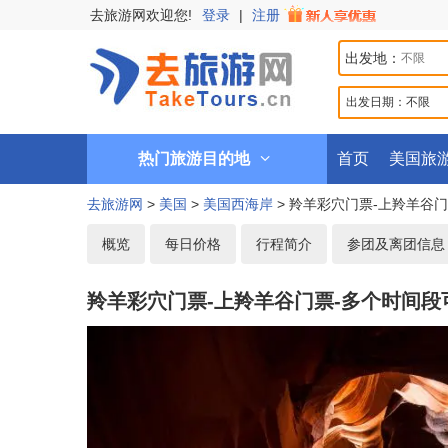
去旅游网欢迎您!
登录
|
注册
出发地：
出发日期：
不限
热门旅游目的地
首页
美国旅
去旅游网
>
美国
>
美国西海岸
> 羚羊彩穴门票-上羚羊谷
概览
每日价格
行程简介
参团及离团信息
羚羊彩穴门票-上羚羊谷门票-多个时间