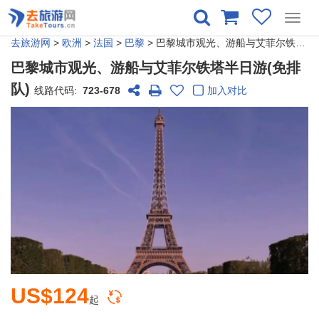
Toggl
navig
去旅游网
>
欧洲
>
法国
>
巴黎
> 巴黎城市观光、游船与艾菲尔铁塔半日游(免排队)
巴黎城市观光、游船与艾菲尔铁塔半日游(免排
队)
线路代码:
723-678
加入对比
US$124
起