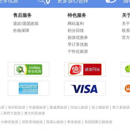
更享优惠
更多放心选择
随
售后服务
特色服务
关
退款/退团政策
网站返利
关于
价格保障
积分回馈
联系
旅游优惠券
官方
早订享优惠
个性化旅游
|
|
|
|
|
|
旅游
洛杉矶旅游
华盛顿旅游
夏威夷旅游
旧金山旅游
波士顿旅游
奥兰多旅游
|
|
新西兰旅游
澳大利亚旅游
|
|
|
|
多大峡谷旅游
优胜美地旅游
落基山旅游
希洛旅游
美国国家公园旅游