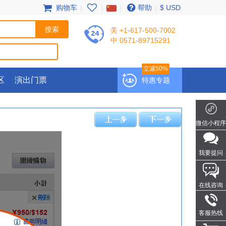
购物车
|
|
|
帮助
|
$ USD
美 +1-617-500-7002
中 0571-89715291
立减50%
区
演出门票
特惠专题
微信小程序
我要提问
在线咨询
客服热线