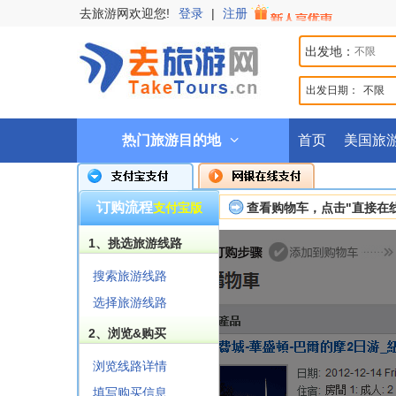
去旅游网欢迎您!
登录
|
注册
出发地：
出发日期：
不限
热门旅游目的地
首页
美国旅
订购流程
支付宝版
查看购物车，点击"直接在
1、挑选旅游线路
搜索旅游线路
选择旅游线路
2、浏览&购买
浏览线路详情
填写购买信息