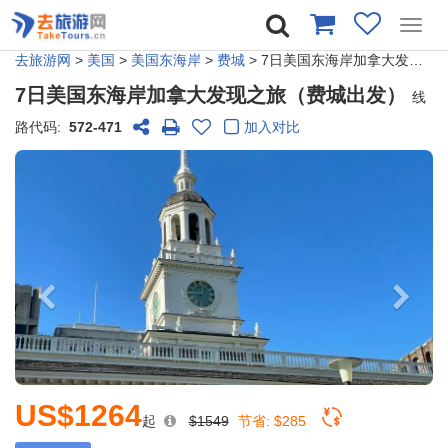
Toggl
navig
去旅游网
>
美国
>
美国东海岸
>
费城
> 7日美国东海岸加拿大发现之旅（费城出发）
7日美国东海岸加拿大发现之旅（费城出发）
线
路代码:
572-471
加入对比
US$1264
起
$1549
节省:
$285