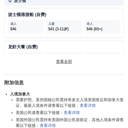
波士顿
波士顿港游船 (自费)
$46
$41 (3-11岁)
$46 (65+)
龙虾大餐 (自费)
$40
$40 (3-11岁)
查看全部
$40 (65+)
康宁
附加信息
康宁玻璃博物馆 (自费)
入境加拿大
需要护照。某些国籍公民需持有多次入境美国签证和加拿大签
证。最新入境条件请查看以下链接：
查看详情
$25
免费 (0-17岁)
$22 (65+)
美国公民请查看以下链接：
查看详情
美国外国公民需持有美国外国公民居留证，其他入境条件请查
蒙特利尔
看以下链接：
查看详情