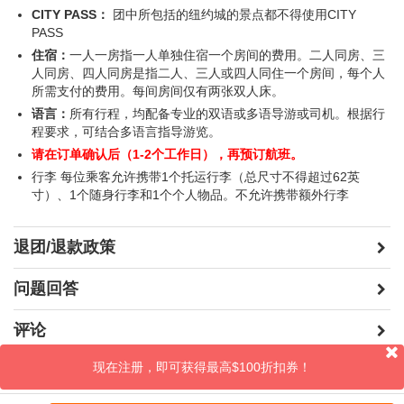
CITY PASS：
团中所包括的纽约城的景点都不得使用CITY
PASS
法国大餐 (自费)
住宿：
一人一房指一人单独住宿一个房间的费用。二人同房、三
人同房、四人同房是指二人、三人或四人同住一个房间，每个人
$43
$43 (3-11岁)
$43 (65+)
所需支付的费用。每间房间仅有两张双人床。
语言：
所有行程，均配备专业的双语或多语导游或司机。根据行
程要求，可结合多语言指导游览。
纽约
请在订单确认后（1-2个工作日），再预订航班。
行李 每位乘客允许携带1个托运行李（总尺寸不得超过62英
无畏号海空暨太空博物馆 (自费)
寸）、1个随身行李和1个个人物品。不允许携带额外行李
$36
$20 (3-11岁)
$36 (65+)
退团/退款政策
世界贸易中心一号楼 (自费)
问题回答
$53.35
$46.82 (3-11岁)
$51.17 (65+)
评论
现在注册，即可获得最高$100折扣券！
晒照片
自由女神像游船 (自费)