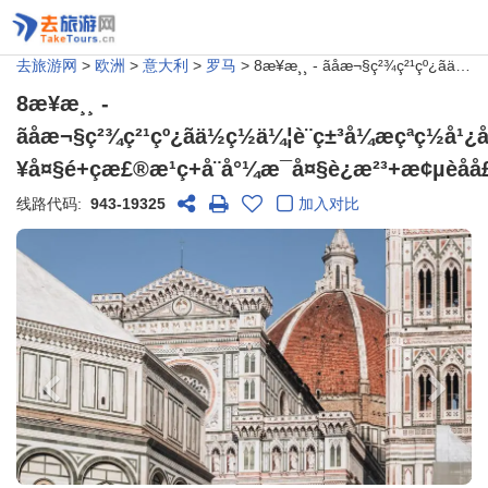
去旅游网
>
欧洲
>
意大利
>
罗马
> 8æ¥æ¸¸ - ãåæ¬§ç²¾ç²¹çº¿ãä½ç½ä¼¦è¨ç±³å¼æçªç½å¹¿åº+æ¯è¨æå¡+æ©çº³å¥çå®«+å°¼æ¯æ£æ­¥å¤§é+çæ£®æ¹ç+å¨å°¼æ¯å¤§è¿æ²³+æ¢µèåå£å½¼å¾å¤§æå ï¼ç½é©¬å¾è¿ï¼
8æ¥æ¸¸ -
ãåæ¬§ç²¾ç²¹çº¿ãä½ç½ä¼¦è¨ç±³å¼æçªç½å¹
¥å¤§é+çæ£®æ¹ç+å¨å°¼æ¯å¤§è¿æ²³+æ¢µèå
线路代码:
943-19325
加入对比