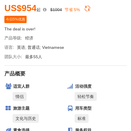
US$954
起
$1004
节省 5%
今日5%优惠
The deal is over!
产品等级:
经济
语言:
英语; 普通话; Vietnamese
团队大小:
最多55人
产品概要
适宜人群
活动强度
情侣
轻松节奏
旅游主题
用车类型
文化与历史
标准
素食选择
服务权益