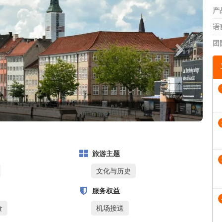
产
语
团