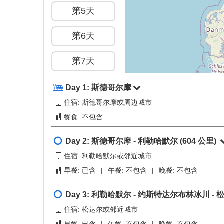
概览
+
−
约斯特达尔布
第1天
居德旺恩 (
弗洛姆 (F
第2天
第3天
第4天
第5天
第6天
第7天
第8天
Day 1:
斯德哥尔摩