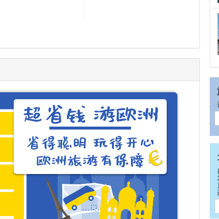
改。
14
15
儿童价：2-11岁儿童与2名成人同
房（不占床）。若与一成人同
房，需另收10欧元/每晚（2岁以
下婴儿免费）。
21
22
拼房: 在旅行期间，您将与我们随
机分配的同性别旅客共享一间酒
店房间。
若客人上团后更改不拼房，每晚
28
29
必须额外付 120 欧元