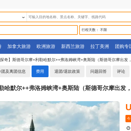
行程天数：
不限
游
加拿大旅游
欧洲旅游
新西兰旅游
拉丁美洲
团购专
冰川探奇】斯德哥尔摩+利勒哈默尔++弗洛姆峡湾+奥斯陆（斯德哥尔摩出发
参团及离团信息
费用
退团/退款政策
问题回答
评论
利勒哈默尔++弗洛姆峡湾+奥斯陆（斯德哥尔摩出发
U
今