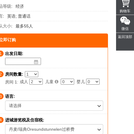
品等级:
经济
购物车
言:
英语; 普通话
队大小:
最多55人
微信
返回顶部
立即订购
1
出发日期:
2
房间数量:
成人
儿童
婴儿
房间 1:
3
语言:
请选择
4
进城游览税及住宿税:
丹麦/瑞典Oresundstunnelen过桥费