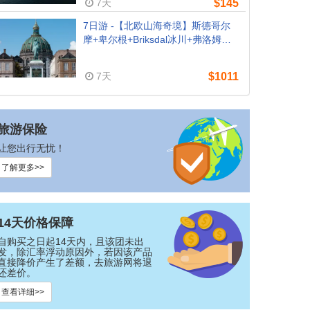
7天
$145
7日游 -【北欧山海奇境】斯德哥尔
摩+卑尔根+Briksdal冰川+弗洛姆峡
湾+奥斯陆+哥本哈根（斯德哥尔摩
出发，含升级住宿）
7天
$1011
旅游保险
让您出行无忧！
了解更多>>
14天价格保障
自购买之日起14天内，且该团未出
发，除汇率浮动原因外，若因该产品
直接降价产生了差额，去旅游网将退
还差价。
查看详细>>