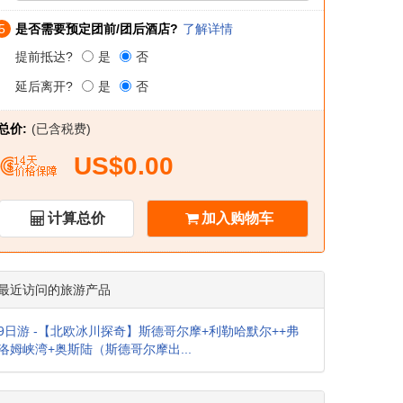
5
是否需要预定团前/团后酒店?
了解详情
提前抵达?
是
否
延后离开?
是
否
总价:
(已含税费)
US$0.00
计算总价
加入购物车
最近访问的旅游产品
9日游 -【北欧冰川探奇】斯德哥尔摩+利勒哈默尔++弗
洛姆峡湾+奥斯陆（斯德哥尔摩出...