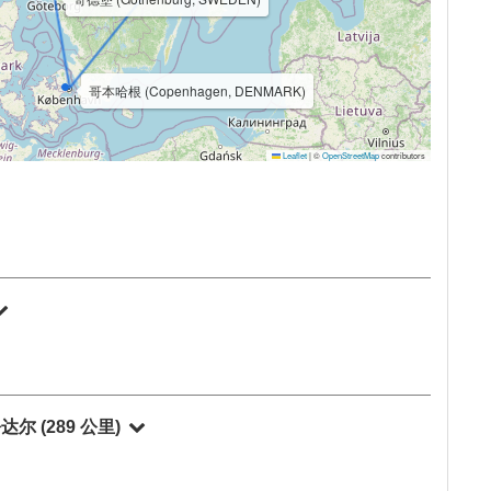
林冰川 (Jostedalsbreen, Norway)
利勒哈默尔 (Lillehammer, Norway)
Gudvangen, Norway)
lam, Norway)
奥斯陆 (Oslo, Norway)
斯德哥尔摩 (Stockholm, SWEDEN)
哥德堡 (Gothenburg, SWEDEN)
哥本哈根 (Copenhagen, DENMARK)
Leaflet
|
©
OpenStreetMap
contributors