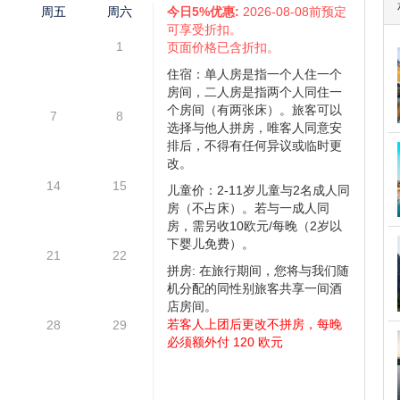
哈根 (阿美琳堡, 小美人鱼), 弗洛姆, 居德旺恩。
仅供参考,具体情况请咨询,请您谅解 )
四
周五
周六
今日5%优惠:
2026-08-08前预定
可享受折扣。
1
页面价格已含折扣。
住宿：单人房是指一个人住一个
房间，二人房是指两个人同住一
个房间（有两张床）。旅客可以
7
8
选择与他人拼房，唯客人同意安
排后，不得有任何异议或临时更