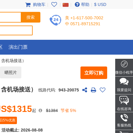
购物车
|
|
|
帮助
|
$ USD
美 +1-617-500-7002
中 0571-89715291
区
演出门票
，含机场接送）
晒照片
立即订购
微信小程序
，含机场接送）
线路代码:
943-20075
我要提问
S$1315
在线咨询
起
$1384
节省 5%
日5%优惠
客服热线
活动截止:
2026-08-08