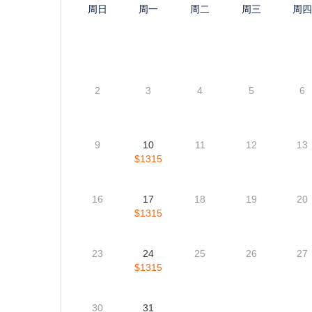
游览地点
游览哥德堡, 约斯特达尔布林冰川, 奥斯陆, 斯德哥尔摩, 哥本
每日价格
每日价格(基于房间类型) (价格和位置变化较快,以下信息
8月
9月
2026
2026
周日
周一
周二
周三
周
2
3
4
5
6