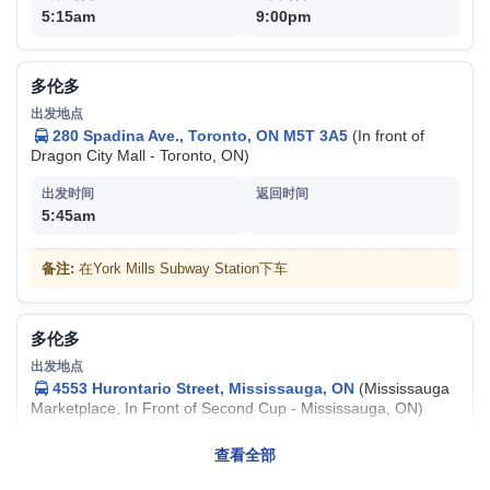
5:15am
9:00pm
多伦多
280 Spadina Ave., Toronto, ON M5T 3A5
(In front of
Dragon City Mall - Toronto, ON)
5:45am
备注:
在York Mills Subway Station下车
多伦多
4553 Hurontario Street, Mississauga, ON
(Mississauga
Marketplace, In Front of Second Cup - Mississauga, ON)
查看全部
6:15am
8:00pm