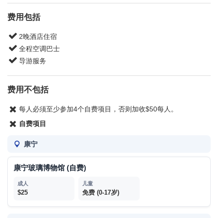
费用包括
*返回时间视当日交通和天气情况而定。
2晚酒店住宿
请至少提前15分钟到达出发位置。所有返程时间为预估时间，仅
供参考。
全程空调巴士
旅行团的结束时间均为预计时间，具体结束时间要视当天的天
导游服务
气、交通及其他情况而定。
Toronto 280 Spadina Ave下车地点
: York Mills Subway Station
费用不包括
每人必须至少参加4个自费项目，否则加收$50每人。
自费项目
康宁
康宁玻璃博物馆 (自费)
$25
免费 (0-17岁)