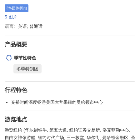
3%团体折扣
5 图片
语言:
英语; 普通话
产品概要
季节性特色
冬季特别团
行程特色
充裕时间深度畅游美国大苹果纽约曼哈顿市中心
游览地点
游览纽约 (华尔街铜牛, 第五大道, 纽约证券交易所, 洛克菲勒中心,
自由女神像游船, 纽约时代广场, 三一教堂, 华尔街, 曼哈顿金融区, 圣