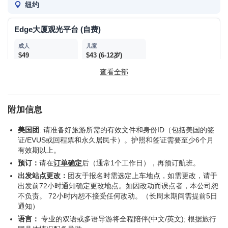
纽约
Edge大厦观光平台 (自费)
$49
$43 (6-12岁)
查看全部
Rise NY飞跃纽约博物馆 (自费)
附加信息
$49
$46 (3-12岁)
美国团
: 请准备好旅游所需的有效文件和身份ID（包括美国的签
证/EVUS或回程票和永久居民卡）。护照和签证需要至少6个月
洛克菲勒中心 (自费)
有效期以上。
预订：
请在
订单确定
后（通常1个工作日），再预订航班。
$47
$40 (6-12岁)
出发站点更改：
团友于报名时需选定上车地点，如需更改，请于
出发前72小时通知确定更改地点。如因改动而误点者，本公司恕
不负责。 72小时内恕不接受任何改动。（长周末期间需提前5日
自由女神像游船 (自费)
通知）
语言：
专业的双语或多语导游将全程陪伴(中文/英文); 根据旅行
$44
$40 (3-12岁)