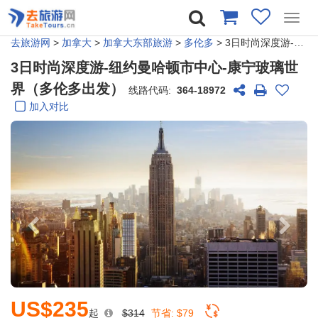
Toggl
navig
去旅游网
>
加拿大
>
加拿大东部旅游
>
多伦多
> 3日时尚深度游-纽约曼哈顿市中心-康宁玻璃世界（多伦多出发）
3日时尚深度游-纽约曼哈顿市中心-康宁玻璃世
界（多伦多出发）
线路代码:
364-18972
加入对比
US$235
起
$314
节省:
$79