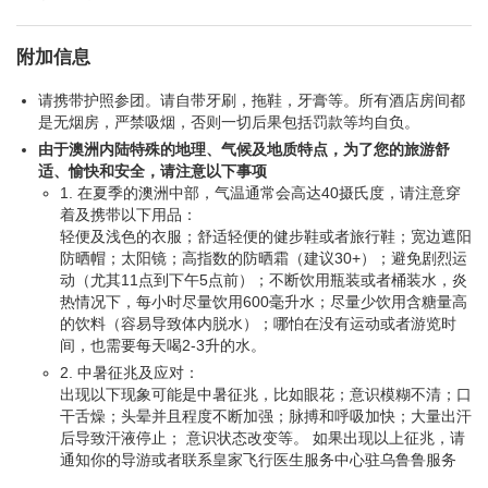
附加信息
请携带护照参团。请自带牙刷，拖鞋，牙膏等。所有酒店房间都
是无烟房，严禁吸烟，否则一切后果包括罚款等均自负。
由于澳洲内陆特殊的地理、气候及地质特点，为了您的旅游舒
适、愉快和安全，请注意以下事项
1. 在夏季的澳洲中部，气温通常会高达40摄氏度，请注意穿
着及携带以下用品：
轻便及浅色的衣服；舒适轻便的健步鞋或者旅行鞋；宽边遮阳
防晒帽；太阳镜；高指数的防晒霜（建议30+）；避免剧烈运
动（尤其11点到下午5点前）；不断饮用瓶装或者桶装水，炎
热情况下，每小时尽量饮用600毫升水；尽量少饮用含糖量高
的饮料（容易导致体内脱水）；哪怕在没有运动或者游览时
间，也需要每天喝2-3升的水。
2. 中暑征兆及应对：
出现以下现象可能是中暑征兆，比如眼花；意识模糊不清；口
干舌燥；头晕并且程度不断加强；脉搏和呼吸加快；大量出汗
后导致汗液停止； 意识状态改变等。 如果出现以上征兆，请
通知你的导游或者联系皇家飞行医生服务中心驻乌鲁鲁服务
站，Royal Flying Doctor Service， 电话08 89562136.