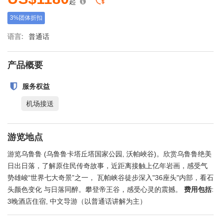
起
3%团体折扣
语言:
普通话
产品概要
服务权益
机场接送
游览地点
游览乌鲁鲁 (乌鲁鲁卡塔丘塔国家公园, 沃帕峽谷)。欣赏乌鲁鲁绝美
日出日落，了解原住民传奇故事，近距离接触上亿年岩画，感受气
势雄峻“世界七大奇景”之一， 瓦帕峡谷徒步深入"36座头"内部，看石
头颜色变化 与日落同醉。攀登帝王谷，感受心灵的震撼。
费用包括
:
3晚酒店住宿, 中文导游（以普通话讲解为主）