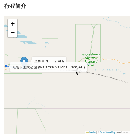
行程简介
+
−
乌鲁鲁 (Uluru, AU)
瓦塔卡国家公园 (Watarrka National Park, AU)
Leaflet
|
©
OpenStreetMap
contributors