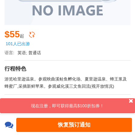
$55
起
101人已出游
语言:
英语; 普通话
行程特色
游览哈里逊温泉。参观映曲溪鲑鱼孵化场、夏里逊温泉、蜂王浆及
蜂蜜厂,采摘新鲜苹果。参观威化溪三文鱼回流(视开放情况)
评论
现在注册，即可获得最高$100折扣券！
恢复预订通知