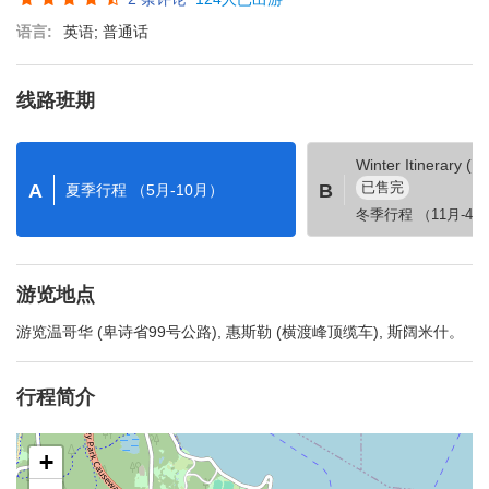
语言:
英语; 普通话
线路班期
Winter Itinerary (No
已售完
A
B
夏季行程 （5月-10月）
冬季行程 （11月-4
游览地点
游览温哥华 (卑诗省99号公路), 惠斯勒 (横渡峰顶缆车), 斯阔米什。
行程简介
+