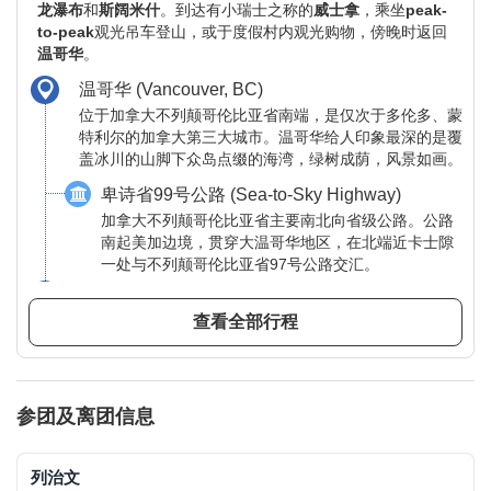
龙瀑布
和
斯阔米什
。到达有小瑞士之称的
威士拿
，乘坐
peak-
to-peak
观光吊车登山，或于度假村内观光购物，傍晚时返回
温哥华
。
温哥华 (Vancouver, BC)
位于加拿大不列颠哥伦比亚省南端，是仅次于多伦多、蒙
特利尔的加拿大第三大城市。温哥华给人印象最深的是覆
盖冰川的山脚下众岛点缀的海湾，绿树成荫，风景如画。
卑诗省99号公路 (Sea-to-Sky Highway)
加拿大不列颠哥伦比亚省主要南北向省级公路。公路
南起美加边境，贯穿大温哥华地区，在北端近卡士隙
一处与不列颠哥伦比亚省97号公路交汇。
斯阔米什 (Squamish, BC)
斯阔米什坐落在温哥华以北、惠斯勒以南，位于海天公路
查看全部行程
(Sea-to-Sky Highway，又被称为99号公路)上，在此可以
体验到丰富的探险活动，因此享有加拿大户外休闲之都的
美誉。
参团及离团信息
海天缆车 (Sea to Sky Gondola)
海天缆车紧靠豪湾边的沿海公路，游客登上全透明的
缆车，可在10分钟内升至海拔850米的山峰，从那里
列治文