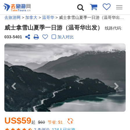
Toggl
navig
去旅游网
>
加拿大
>
温哥华
> 威士拿雪山夏季一日游（温哥华出发）
威士拿雪山夏季一日游（温哥华出发）
线路代码:
033-5401
加入对比
US$59
起
$60
节省:
$1
2
条评论
124人已出游