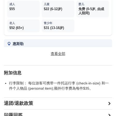
$55
$22 (6-12岁)
免费 (0-5岁, 由成
人陪同)
$52 (65+)
$31 (13-18岁)
惠斯勒
查看全部
横渡峰顶缆车 (自费)
不含5%GST稅，缆车维修/暂停时段以海天缆车替代
附加信息
$115
$54 (7-12岁)
免费 (0-6岁)
行李限制： 每位游客可携带一件托运行李 (check-in-size) 和一
件个人物品 (personal item);额外行李费為每件$35。
$97 (65+)
$91 (13-18岁)
退团/退款政策
价格时常波动；不再另行通知。
门票付现金，由导游统一购买。
问题回答