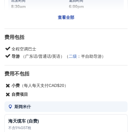
项目之一。
8:30am
6:00pm
门票 (自费):
成人 $115; 儿童 (7-12岁) $54; 婴儿
(6岁以下) 免费; 老人 (65岁以上) $97; 青少年 (13-
查看全部
18岁) $91; 不含5%GST稅，缆车维修/暂停时段以
温哥华
海天缆车替代
费用包括
135-137 Keefer St, Vancouver, Vancouver, BC V6A 1X3
(Vancouver, BC)
全程空调巴士
导游
（广东话/普通话/英语）（
二级
：半自助导游）
9:00am
6:00pm
费用不包括
*返回时间视当日交通和天气情况而定。
小费
（每人每天支付CAD$20）
自费项目
斯阔米什
海天缆车 (自费)
不含5%GST稅