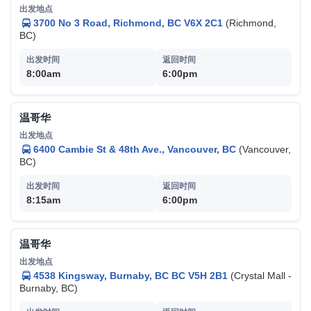
展开远足、骑车等野外活动，或轻松游览附近的悬桥
和观景台，观赏群山、瀑布和壮美的峡湾风光。
3700 No 3 Road, Richmond, BC V6X 2C1
(Richmond,
如遇上威士拿观光吊车及Peak 2 Peak缆车维修/暂
BC)
停时段，将特别安排前往位于Squamish的海天缆
车。
8:00am
6:00pm
门票 (自费):
成人 $55; 儿童 (6-12岁) $22; 婴儿 (5
岁以下, 由成人陪同) 免费; 老人 (65岁以上) $52;
青少年 (13-18岁) $31; 不含5%GST稅
温哥华
香农瀑布 (Shannon Falls)
6400 Cambie St & 48th Ave., Vancouver, BC
(Vancouver,
卑斯省第三大瀑布，高335米。
BC)
惠斯勒 (Whistler, BC)
惠斯勒是加拿大的一个度假小镇，位于加拿大不列颠哥伦
8:15am
6:00pm
比亚省的海岸山脉的南太平洋山脉。每年有200多万游客
来惠斯勒，主要是为了高山滑雪和滑雪，在夏天，著名的
还有惠斯勒布莱克科姆的山地自行车。
温哥华
横渡峰顶缆车 (Peak 2 Peak Gondola)
要全方位地欣赏惠斯勒山和黑梳山的美景，必须要做
4538 Kingsway, Burnaby, BC BC V5H 2B1
(Crystal Mall -
的一件事就是乘坐往来于两座山峰之间的横渡峰缆
Burnaby, BC)
车。目前，横渡峰顶缆车就成了惠斯勒最热门的游玩