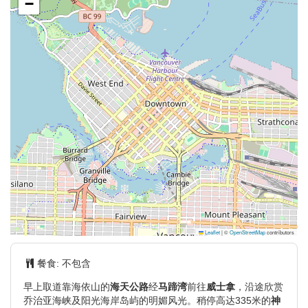
−
Leaflet
|
©
OpenStreetMap
contributors
餐食:
不包含
早上取道靠海依山的
海天公路
经
马蹄湾
前往
威士拿
，沿途欣赏
乔治亚海峡及阳光海岸岛屿的明媚风光。稍停高达335米的
神