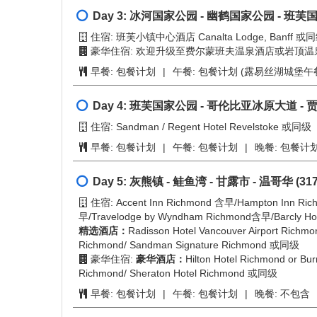
住宿: Accent Inn Richmond 含早/Hampton Inn Ric
早/Travelodge by Wyndham Richmond含早/Barcly H
精选酒店：
Radisson Hotel Vancouver Airport Richmo
Richmond/ Sandman Signature Richmond 或同级
豪华住宿:
豪华酒店：
Hilton Hotel Richmond or Bu
Richmond/ Sheraton Hotel Richmond 或同级
餐食:
不包含
Day 2:
温哥华 - 美丽镇 - 奥根娜根 - 基隆拿市 
住宿: Sandman / Coast Hillcrest Revelstoke或同级
早餐:
不包含
|
午餐:
包餐计划
|
晚餐:
包餐计划
Day 3:
冰河国家公园 - 幽鹤国家公园 - 班芙国
住宿: 班芙小镇中心酒店 Canalta Lodge, Banff 或
豪华住宿: 欢迎升级至费尔蒙班夫温泉酒店或岩顶
早餐:
包餐计划
|
午餐:
包餐计划 (露易丝湖城堡午
Day 4:
班芙国家公园 - 哥伦比亚冰原大道 - 