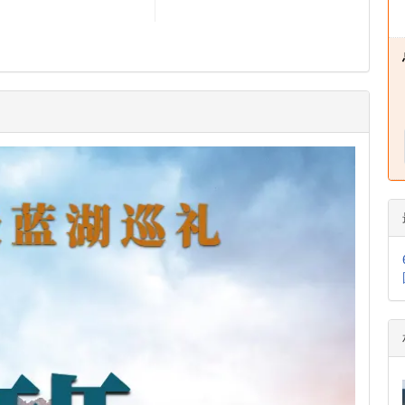
14
15
$436
$436
21
22
$436
$436
28
29
$436
$436