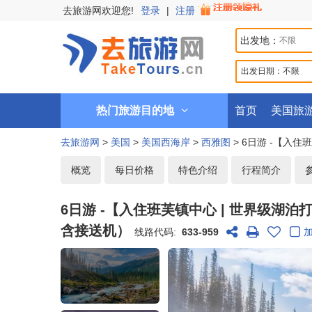
去旅游网欢迎您!
登录
|
注册
出发地：
出发日期：
不限
热门旅游目的地
首页
美国旅
去旅游网
>
美国
>
美国西海岸
>
西雅图
> 6日游 -【入
概览
每日价格
特色介绍
行程简介
6日游 -【入住班芙镇中心 | 世界级
含接送机）
线路代码:
633-959