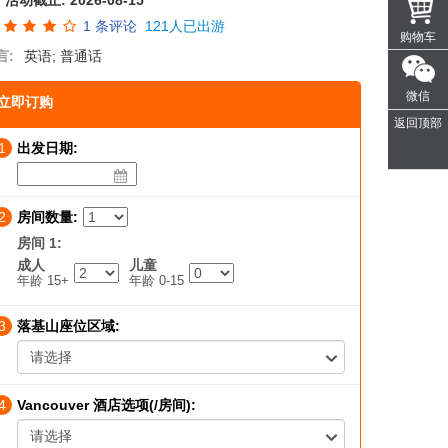
活动截止:
2026-08-15
1
条评论
121人已出游
购物车
言:
英语; 普通话
微信
立即订购
返回顶部
1
出发日期:
2
房间数量:
房间 1:
成人
儿童
年龄 15+
年龄 0-15
3
落基山座位区域:
请选择
4
Vancouver 酒店选项(/房间):
请选择