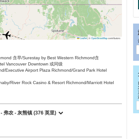
Leaflet
|
©
OpenStreetMap
contributors