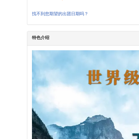
9
10
11
12
13
$436
$436
16
17
18
19
20
$436
$436
23
24
25
26
27
$436
$436
30
31
$436
找不到您期望的出团日期吗？
特色介绍