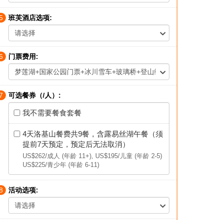
5
班芙酒店选项:
请选择
6
门票费用:
梦莲湖+国家公园门票+冰川雪车+玻璃桥+登山缆车
7
可选餐券（/人）:
我不需要餐食套餐
4天洛基山餐费共9餐，含露易丝湖午餐（须
提前7天预定，预定后无法取消）
US$262
/成人 (年龄 11+),
US$195
/儿童 (年龄 2-5)
US$225
/青少年 (年龄 6-11)
8
活动选项:
请选择