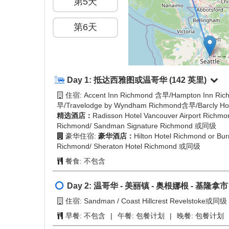
概览
+
−
第1天
第2天
第3天
第4天
第5天
第6天
Day 1:
抵达西雅图或温哥华
(142 英里)