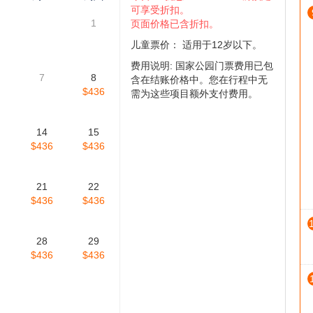
幽鹤国家公园, 甘露市, 基隆拿市, 美丽镇, 奥根娜根, 鲑鱼湾, 弗
仅供参考,具体情况请咨询,请您谅解 )
四
周五
周六
今日8%优惠:
2026-08-15前预定
可享受折扣。
1
页面价格已含折扣。
儿童票价： 适用于12岁以下。
费用说明: 国家公园门票费用已包
7
8
含在结账价格中。您在行程中无
$436
需为这些项目额外支付费用。