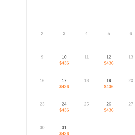
游览班芙国家公园, 贾斯珀国家公园, 温哥华, 冰河国家公园, 
农。
每日价格
每日价格(基于房间类型) (价格和位置变化较快,以下信息
8月
9月
10月
2026
2026
2026
周日
周一
周二
周三
周
2
3
4
5
6