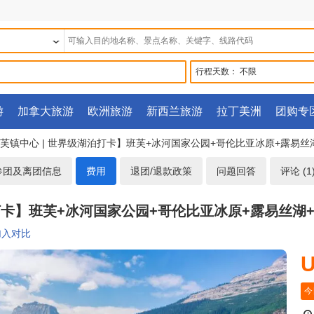
行程天数：
不限
游
加拿大旅游
欧洲旅游
新西兰旅游
拉丁美洲
团购专
住班芙镇中心 | 世界级湖泊打卡】班芙+冰河国家公园+哥伦比亚冰原+露
参团及离团信息
费用
退团/退款政策
问题回答
评论 (1
湖泊打卡】班芙+冰河国家公园+哥伦比亚冰原+露易丝
加入对比
U
今