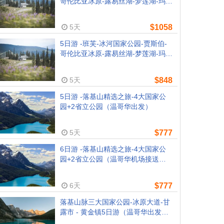
哥伦比亚冰原-露易丝湖-梦莲湖-玛琳
峡谷-甘露市（温哥华往返，1晚路易
斯湖城堡酒店）
5天
$1058
5日游 -班芙-冰河国家公园-贾斯伯-
哥伦比亚冰原-露易丝湖-梦莲湖-玛琳
峡谷-甘露市（温哥华往返）
5天
$848
5日游 -落基山精选之旅-4大国家公
园+2省立公园（温哥华出发）
5天
$777
6日游 -落基山精选之旅-4大国家公
园+2省立公园（温哥华机场接送，
温哥华酒店可升级）
6天
$777
落基山脉三大国家公园-冰原大道-甘
露市 - 黄金镇5日游（温哥华出发，
卡尔加里离团）