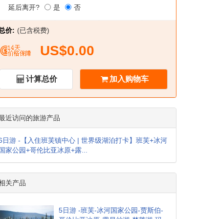
延后离开?
是
否
总价:
(已含税费)
US$0.00
计算总价
加入购物车
最近访问的旅游产品
6日游 -【入住班芙镇中心 | 世界级湖泊打卡】班芙+冰河
国家公园+哥伦比亚冰原+露...
相关产品
5日游 -班芙-冰河国家公园-贾斯伯-