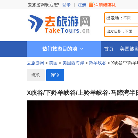
去旅游网欢迎您!
登录
|
注册
出发地：
出发日期：
不限
热门旅游目的地
首页
美国旅
去旅游网
>
美国
>
美国西海岸
>
羚羊峡谷
> X峡谷/下羚
概览
评论
X峡谷/下羚羊峡谷/上羚羊峡谷-马蹄湾