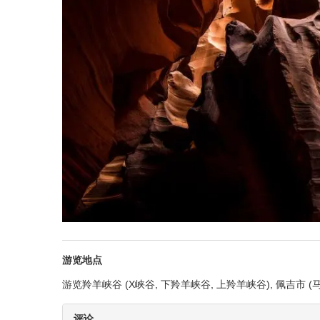
游览地点
游览羚羊峡谷 (X峡谷, 下羚羊峡谷, 上羚羊峡谷), 佩吉市 (
评论