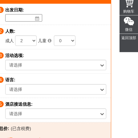
1
出发日期:
购物车
微信
2
人数:
返回顶部
成人
儿童
3
活动选项:
请选择
4
语言:
请选择
5
酒店接送信息:
请选择
总价:
(已含税费)