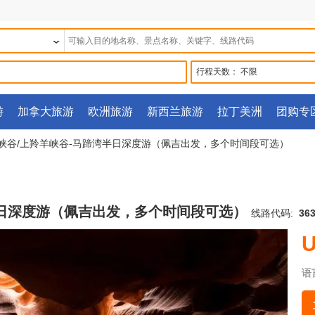
行程天数：
不限
游
加拿大旅游
欧洲旅游
新西兰旅游
拉丁美洲
团购专
羊峡谷/上羚羊峡谷-马蹄湾半日深度游（佩吉出发，多个时间段可选）
半日深度游（佩吉出发，多个时间段可选）
线路代码:
363
U
语