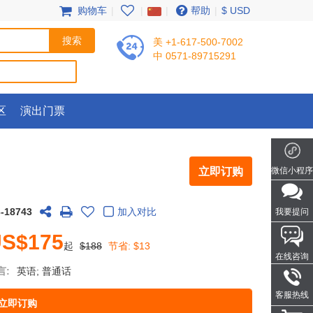
购物车
|
|
|
帮助
|
$ USD
美 +1-617-500-7002
中 0571-89715291
区
演出门票
立即订购
微信小程序
-18743
加入对比
我要提问
S$175
起
$188
节省:
$13
在线咨询
言:
英语; 普通话
客服热线
立即订购