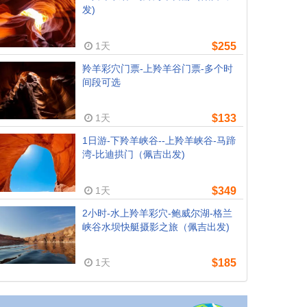
发)
1天
$255
羚羊彩穴门票-上羚羊谷门票-多个时
间段可选
1天
$133
1日游-下羚羊峡谷--上羚羊峡谷-马蹄
湾-比迪拱门（佩吉出发)
1天
$349
2小时-水上羚羊彩穴-鲍威尔湖-格兰
峡谷水坝快艇摄影之旅（佩吉出发)
1天
$185