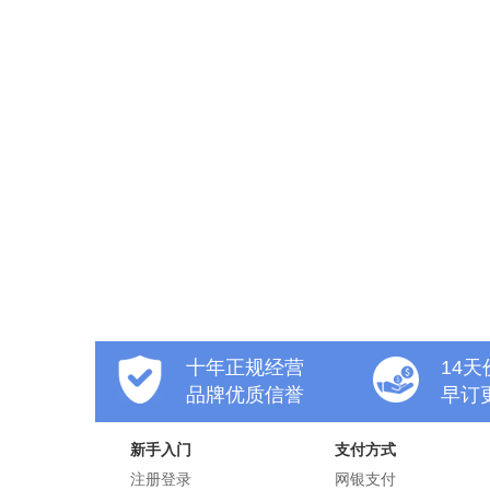
十年正规经营
14
品牌优质信誉
早订
新手入门
支付方式
注册登录
网银支付