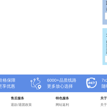
天价格保障
6000+品质线路
7
更享优惠
更多放心选择
随
售后服务
特色服务
关于
退款/退团政策
网站返利
关于