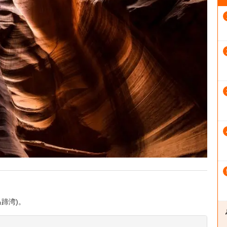
马蹄湾)。