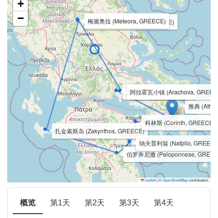
+
−
梅黛奥拉 (Meteora, GREECE)
卡兰巴卡 (Kalambaka, GREECE)
德尔菲 (Delphi, GREECE)
阿拉霍瓦小镇 (Arachova, GREEC
雅典 (Athe
科林斯 (Corinth, GREECE)
扎金索斯岛 (Zakynthos, GREECE)
纳夫普利翁 (Nafplio, GREECE
伯罗奔尼撒 (Peloponnese, GREEC
Leaflet
|
©
OpenStreetMap
contributors
概览
第1天
第2天
第3天
第4天