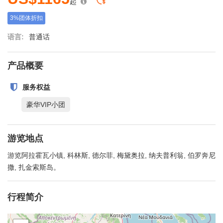
起
3%团体折扣
语言:
普通话
产品概要
服务权益
豪华VIP小团
游览地点
游览阿拉霍瓦小镇, 科林斯, 德尔菲, 梅黛奥拉, 纳夫普利翁, 伯罗奔尼
撒, 扎金索斯岛。
行程简介