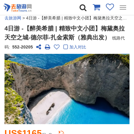
Toggl
navig
去旅游网
>
4日游 -【醉美希腊 | 精致中文小团】梅黛奥拉天空之城-德尔菲-扎金索斯（雅典出发）
4日游 -【醉美希腊 | 精致中文小团】梅黛奥拉
天空之城-德尔菲-扎金索斯（雅典出发）
线路代
码:
552-20205
加入对比
US$1165