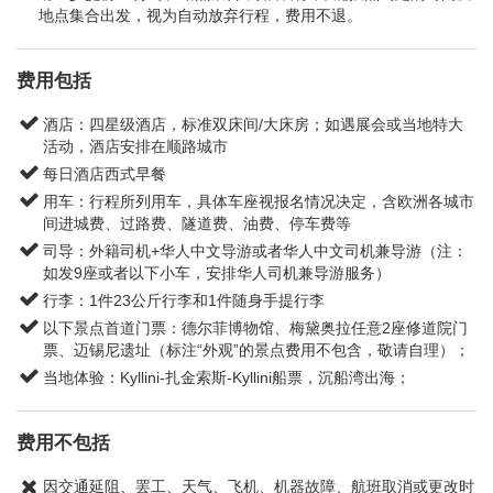
地点集合出发，视为自动放弃行程，费用不退。
费用包括
酒店：四星级酒店，标准双床间/大床房；如遇展会或当地特大
活动，酒店安排在顺路城市
每日酒店西式早餐
用车：行程所列用车，具体车座视报名情况决定，含欧洲各城市
间进城费、过路费、隧道费、油费、停车费等
司导：外籍司机+华人中文导游或者华人中文司机兼导游（注：
如发9座或者以下小车，安排华人司机兼导游服务）
行李：1件23公斤行李和1件随身手提行李
以下景点首道门票：德尔菲博物馆、梅黛奥拉任意2座修道院门
票、迈锡尼遗址（标注“外观”的景点费用不包含，敬请自理）；
当地体验：Kyllini-扎金索斯-Kyllini船票，沉船湾出海；
费用不包括
因交通延阻、罢工、天气、飞机、机器故障、航班取消或更改时