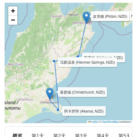
+
布伦海姆 (Blenheim, NZ
皮克顿 (Picton, NZD)
−
凯库拉 (Kaikoura, NZD)
汉默温泉 (Hanmer Springs, NZD)
基督城 (Christchurch, NZD)
阿卡罗阿 (Akaroa, NZD)
Leaflet
|
©
OpenStreetMap
contributors
概览
第1天
第2天
第3天
第4天
第5天