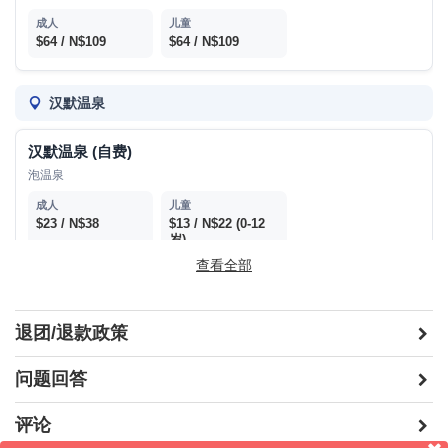
$64 / N$109
$64 / N$109
汉默温泉
汉默温泉 (自费)
泡温泉
$23 / N$38
$13 / N$22
(0-12
岁)
查看全部
价格时常波动；不再另行通知。
门票付现金，由导游统一购买。
退团/退款政策
国际、国内机票及税
问题回答
司导小费（建议6纽币/每人/每天）
签证费用
评论