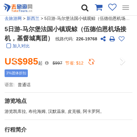
Toggl
navig
去旅游网
>
新西兰
> 5日游-马尔堡法国小镇观鲸（伍德伯恩机场接机，基督城离团）
5日游-马尔堡法国小镇观鲸（伍德伯恩机场接
机，基督城离团）
线路代码:
226-19768
加入对比
US$985
起
$997
节省:
$12
3%团体折扣
语言:
普通话
游览地点
游览凯库拉, 布伦海姆, 汉默温泉, 皮克顿, 阿卡罗阿。
行程简介