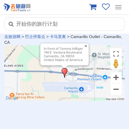
Toggl
navig
开始你的旅行计划
去旅游网
>
巴士停靠点
>
卡马里奥
>
Camarillo Outlet - Camarillo,
CA
In front of Tommy Hilfiger
740 E. Ventura Boulevard.
Camarillo, CA 93010
United States of America