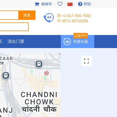
购物车
|
|
|
帮助
|
美 +1-617-500-7002
中 0571-89715291
立减50%
区
演出门票
特惠专题