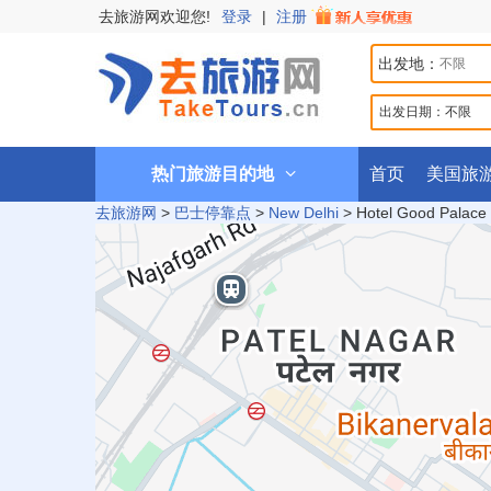
去旅游网欢迎您!
登录
|
注册
出发地：
出发日期：
不限
热门旅游目的地
首页
美国旅
去旅游网
>
巴士停靠点
>
New Delhi
>
Hotel Good Palace