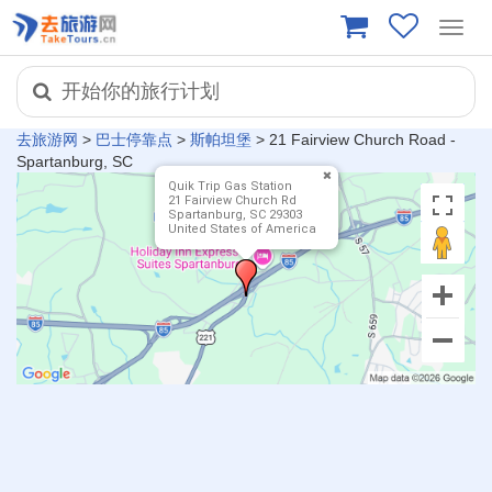
Toggl
navig
开始你的旅行计划
去旅游网
>
巴士停靠点
>
斯帕坦堡
>
21 Fairview Church Road -
Spartanburg, SC
Quik Trip‎ Gas Station
21 Fairview Church Rd
Spartanburg, SC 29303
United States of America