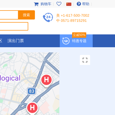
购物车
|
|
|
帮助
|
美 +1-617-500-7002
中 0571-89715291
立减50%
区
演出门票
特惠专题