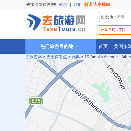
去旅游网欢迎您!
登录
|
注册
出发地：
出发日期：
不限
热门旅游目的地
首页
美国旅
去旅游网
>
巴士停靠点
>
雅典
>
10 Amalia Avenue - Athe