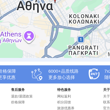
天价格保障
6000+品质线路
7
更享优惠
更多放心选择
随
售后服务
特色服务
关于
退款/退团政策
网站返利
关于
价格保障
积分回馈
联系
旅游优惠券
官方