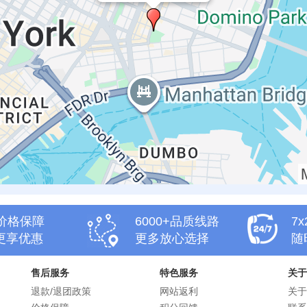
天价格保障
6000+品质线路
7
更享优惠
更多放心选择
随
售后服务
特色服务
关于
退款/退团政策
网站返利
关于