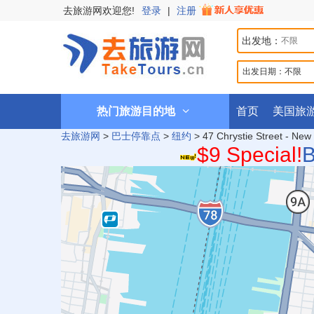
去旅游网欢迎您!
登录
|
注册
出发地：
出发日期：
不限
热门旅游目的地
首页
美国旅
去旅游网
>
巴士停靠点
>
纽约
>
47 Chrystie Street - New
$9 Special!
B