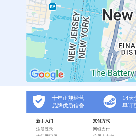
十年正规经营
14
品牌优质信誉
早订
新手入门
支付方式
注册登录
网银支付