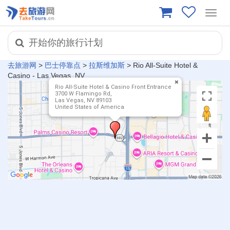
Toggl
navig
开始你的旅行计划
去旅游网
>
巴士停靠点
>
拉斯维加斯
>
Rio All-Suite Hotel &
Casino - Las Vegas, NV
Rio All-Suite Hotel & Casino Front Entrance
3700 W Flamingo Rd,
Las Vegas, NV 89103
United States of America