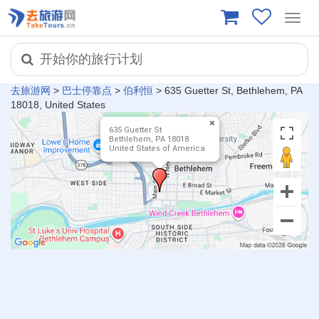
Toggl
navig
开始你的旅行计划
去旅游网
>
巴士停靠点
>
伯利恒
>
635 Guetter St, Bethlehem, PA
18018, United States
635 Guetter St
Bethlehem, PA 18018
United States of America