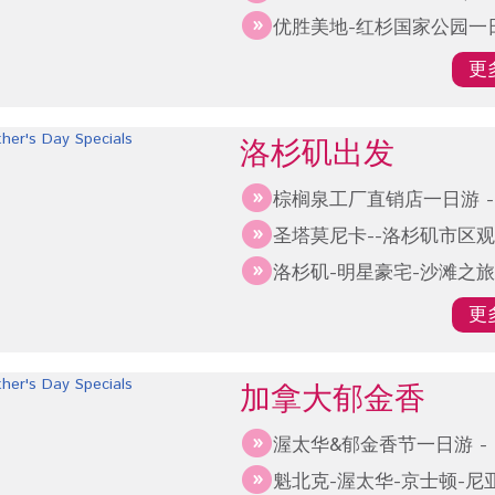
优胜美地-红杉国家公园一
更
洛杉矶出发
棕榈泉工厂直销店一日游 
圣塔莫尼卡--洛杉矶市区观
洛杉矶-明星豪宅-沙滩之旅
更
加拿大郁金香
渥太华&郁金香节一日游 -
魁北克-渥太华-京士顿-尼