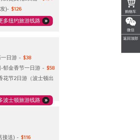
发)-
$126
购物车
更多纽约旅游线路
微信
返回顶部
一日游 -
$38
-郁金香节一日游 -
$58
香花节2日游（波士顿出
多波士顿旅游线路
接送) -
$116