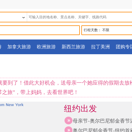
行程天数：
不限
游
加拿大旅游
欧洲旅游
新西兰旅游
拉丁美洲
团购专
母亲节就要到了！借此大好机会，送母亲一个她应得的假期去
亲节之旅”，带上妈妈，去看世界吧！
纽约出发
母亲节-奥尔巴尼郁金香节
奥尔巴尼郁金香节-纽约首