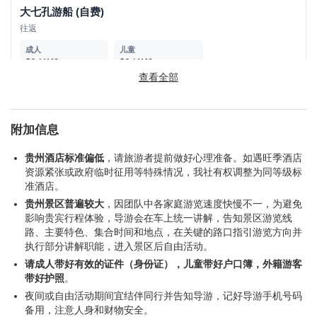
大七孔游船 (自费)
往返
$6 / ¥40
$6 / ¥40
查看全部
鸳鸯湖游船 (自费)
附加信息
$5 / ¥30
$5 / ¥30
贵州酒店标准偏低
，请旅游者提前做好心理准备。如遇旺季酒店
资源紧张或政府临时征用等特殊情况，我社有权调整为同等级标
准酒店。
兴义
贵州景区普遍较大
，因团队中各家庭游览速度快慢不一，为避免
影响贵宾行程体验，导游会在车上统一讲解，告知景区游览线
万峰湖游船 (自费)
路、主要特色、集合时间和地点，在关键的路口指引游览方向并
执行部分讲解职能，进入景区后自由活动。
$12 / ¥80
$12 / ¥80
请成人带好有效的证件（身份证），儿童带好户口簿，外籍游客
带好护照
。
夜间或自由活动期间宜结伴同行并告知导游，记好导游手机号码
马岭河峡谷 (自费)
备用，注意人身和财物安全。