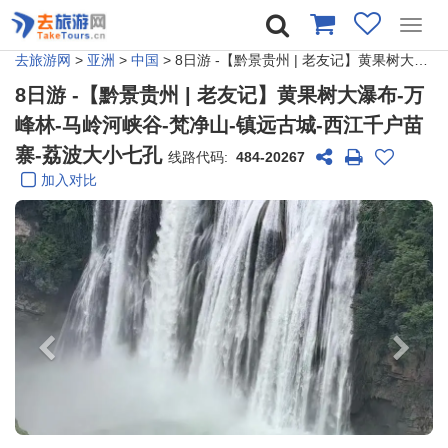
Toggl
navig
去旅游网
>
亚洲
>
中国
> 8日游 -【黔景贵州 | 老友记】黄果树大瀑布-万峰林-马岭河峡谷-梵净山-镇远古城-西江千户苗寨-荔波大小七孔
8日游 -【黔景贵州 | 老友记】黄果树大瀑布-万
峰林-马岭河峡谷-梵净山-镇远古城-西江千户苗
寨-荔波大小七孔
线路代码:
484-20267
加入对比