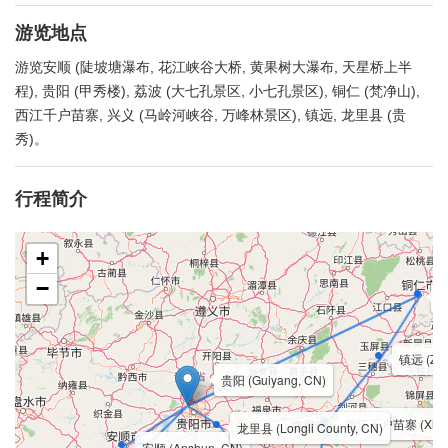
游览地点
游览安顺 (陡坡塘瀑布, 花江峡谷大桥, 黄果树大瀑布, 天星桥上半
程), 贵阳 (甲秀楼), 荔波 (大七孔景区, 小七孔景区), 铜仁 (梵净山),
西江千户苗寨, 兴义 (马岭河峡谷, 万峰林景区), 镇远, 龙里县 (贵
秀)。
行程简介
+
−
铜
镇远 (Zhe
贵阳 (Guiyang, CN)
西江千户苗寨 (Xijiang
龙里县 (Longli County, CN)
安顺 (Anshun, CN)