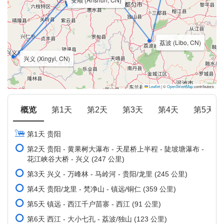
荔波 (Libo, CN)
兴义 (Xingyi, CN)
Leaflet
|
©
OpenStreetMap
contributors
概览
第1天
第2天
第3天
第4天
第5天
第1天 贵阳
第2天 贵阳 - 黄果树大瀑布 - 天星桥上半程 - 陡坡塘瀑布 -
花江峡谷大桥 - 兴义 (247 公里)
第3天 兴义 - 万峰林 - 马岭河 - 贵阳/龙里 (245 公里)
第4天 贵阳/龙里 - 梵净山 - 镇远/铜仁 (359 公里)
第5天 镇远 - 西江千户苗寨 - 西江 (91 公里)
第6天 西江 - 大小七孔 - 荔波/独山 (123 公里)