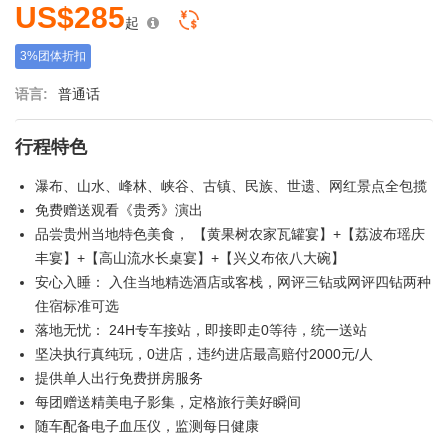
US$285
起
3%团体折扣
语言:
普通话
行程特色
瀑布、山水、峰林、峡谷、古镇、民族、世遗、网红景点全包揽
免费赠送观看《贵秀》演出
品尝贵州当地特色美食， 【黄果树农家瓦罐宴】+【荔波布瑶庆
丰宴】+【高山流水长桌宴】+【兴义布依八大碗】
安心入睡： 入住当地精选酒店或客栈，网评三钻或网评四钻两种
住宿标准可选
落地无忧： 24H专车接站，即接即走0等待，统一送站
坚决执行真纯玩，0进店，违约进店最高赔付2000元/人
提供单人出行免费拼房服务
每团赠送精美电子影集，定格旅行美好瞬间
随车配备电子血压仪，监测每日健康