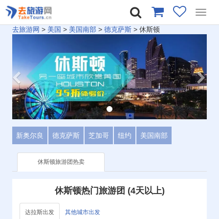
Toggl
navig
去旅游网
>
美国
>
美国南部
>
德克萨斯
>
休斯顿
新奥尔良
德克萨斯
芝加哥
纽约
美国南部
休斯顿旅游团热卖
休斯顿热门旅游团 (4天以上)
达拉斯出发
其他城市出发