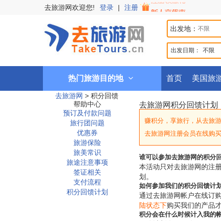
去旅游网欢迎您!
登录
|
注册
出发地：
出发日期：
不限
热门旅游目的地
首页
美国旅
去旅游网
>
积分回馈
帮助中心
去旅游网积分回馈计划
预订及付款问题
赚积分，享旅行，从去旅
旅行团问题
优惠券
去旅游网注册会员在线购
旅游保险
旅美常识
谁可以参加去旅游网的积分
旅途注意事项
本活动只对去旅游网的注册
签证相关
划。
支付流程
如何参加我们的积分回馈计
积分回馈计划
通过去旅游网帐户在线订
陆状态下
购买我们的产品才
积分会在什么时候计入我的