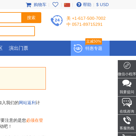
购物车
|
|
|
帮助
|
$ USD
美 +1-617-500-7002
中 0571-89715291
立减50%
区
演出门票
特惠专题
微信小程序
我要提问
加入我们的
网站返利
计
在线咨询
需要注意的是您
必须在登
动吧！
客服热线