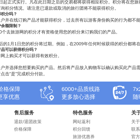
月20日起正式实行。凡在此日期之后的交易都将获得相应积分。积分将在您
查询积分情况。请注意已退款或取消的旅行团将不能获得积分。
得积分吗？
帐户并在线订购产品才能获得积分，过去所有以游客身份购买的行为都不
户余额限制？
00个去旅游网的积分才有资格使用您的积分来订购我们的产品。
的1月1日您的积分将过期。例如，在2009年任何时候获得的积分都将在2
产品可以获得积分吗？
游网上购买才可以获得有效积分。
帐户并选择您想要购买的产品。然后将产品放入购物车以确认购买此产品
点击"是"完成积分付款。
天价格保障
6000+品质线路
7
更享优惠
更多放心选择
随
售后服务
特色服务
关
退款/退团政策
网站返利
关于
价格保障
积分回馈
联系
旅游优惠券
官方