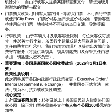
矶除外）、自由行或客人提前离团都需要支付，请您知晓并
谢谢您的理解与配合
门票购买政策: 参团客人需跟团上导游买门票，不可自行带票
或使用City Pass；门票价格以当日景点价格为准；若游客坚
持使用自带门票，地接社将不再提供当日交通、导游等服
务。
行李政策： 由于车辆尺寸及载客容量限制，每位乘客仅可携
带一件26英寸行李箱。若因行李超量或超大导致运输问题，
责任由乘客自行承担。我们为超大/超量行李提供出发城市免
费寄存服务（将提供新锁具；锁具钥匙费用及保管责任由您
承担，钥匙遗失恕不负责）。
重要通知：美国最新国家公园收费政策（2026年1月1日生
效）
政策性质说明：
此次调整属于美国内政部行政政策变更（Executive Order /
Interior Department rule change），并非国会正式立法，依
法可视为不可抗力或政策性调整。
核心规定：
1.
外国游客附加费：
16岁及以上非美国居民进入指定热门国
家公园，除正常门票外需额外支付
每人每个公园100美元
的附
加费。