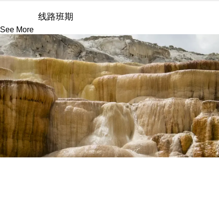
线路班期
See More
VIP10人小团
10-13人
A
B
精选黄石国家公园园内酒店1晚＋
入住一晚
生态圈星空帐篷1晚