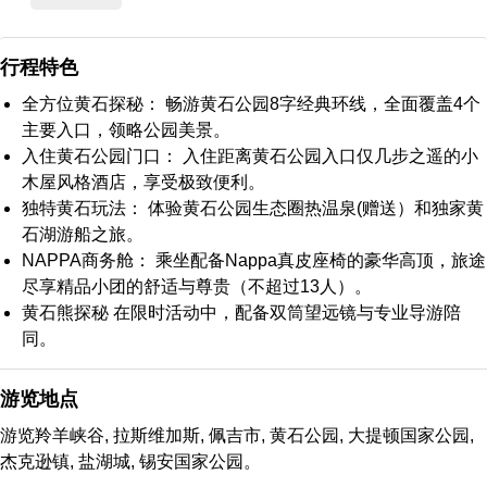
行程特色
全方位黄石探秘： 畅游黄石公园8字经典环线，全面覆盖4个
主要入口，领略公园美景。
入住黄石公园门口： 入住距离黄石公园入口仅几步之遥的小
木屋风格酒店，享受极致便利。
独特黄石玩法： 体验黄石公园生态圈热温泉(赠送）和独家黄
石湖游船之旅。
NAPPA商务舱： 乘坐配备Nappa真皮座椅的豪华高顶，旅途
尽享精品小团的舒适与尊贵（不超过13人）。
黄石熊探秘 在限时活动中，配备双筒望远镜与专业导游陪
同。
游览地点
游览羚羊峡谷, 拉斯维加斯, 佩吉市, 黄石公园, 大提顿国家公园,
杰克逊镇, 盐湖城, 锡安国家公园。