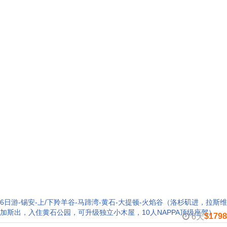
6日游-锡安-上/下羚羊谷-马蹄湾-黄石-大提顿-火焰谷（洛杉矶进，拉斯维
加斯出，入住黄石公园，可升级独立小木屋，10人NAPPA顶级座驾）
$1798
6天