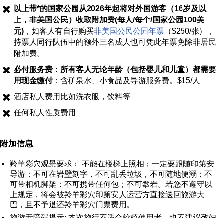
以上带*的国家公园从2026年起将对外国游客（16岁及以
上，非美国公民）收取附加费(每人/每个/国家公园100美
元)
，如客人有自行购买
非美国公民公园年票
（$250/张），
持票人同行队伍中的额外三名成人也可凭此年票免除非居民
附加费。
必付服务费：所有客人无论年龄（包括婴儿和儿童）都需要
用现金缴付
：含矿泉水、小食品及导游服务费。$15/人
酒店私人费用比如洗衣服，饮料等
任何私人性质费用
附加信息
羚羊彩穴观景要求： 不能在楼梯上照相；一定要跟随印第安
导游；不可在岩壁刻字，不可乱丢垃圾，不可随地便溺；不
可带相机脚架；不可携带任何包；不可攀岩。若您不遵守以
上规定，将会被羚羊彩穴印第安人运营方直接送回旅游大
巴，且不予退还羚羊彩穴门票费用。
旅游无障碍提示: 本次旅行不适合轮椅使用者，也不建议孕妇