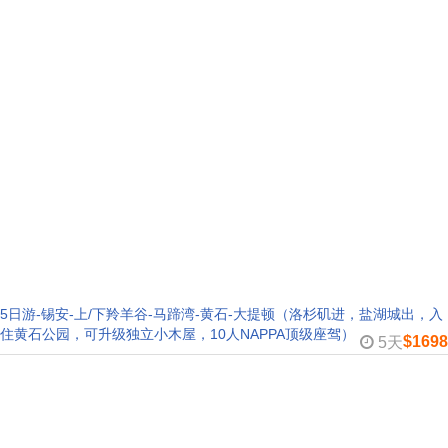
5日游-锡安-上/下羚羊谷-马蹄湾-黄石-大提顿（洛杉矶进，盐湖城出，入
住黄石公园，可升级独立小木屋，10人NAPPA顶级座驾）
$1698
5天