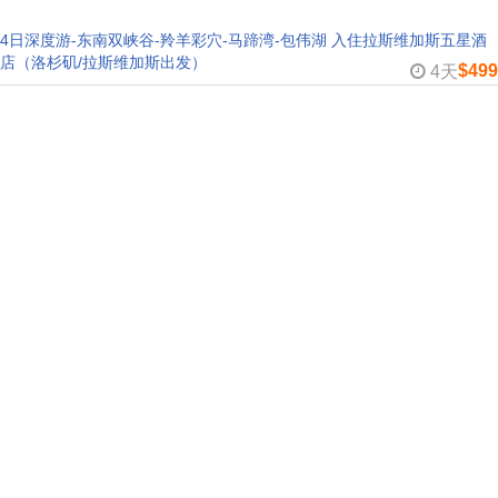
4日深度游-东南双峡谷-羚羊彩穴-马蹄湾-包伟湖 入住拉斯维加斯五星酒
店（洛杉矶/拉斯维加斯出发）
$499
4天