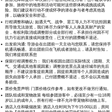
参加。旅程中的地形和活动可能对这些群体构成挑战或风
险。我们建议有行动不便或怀孕的潜在参与者考虑其他选
择，以确保安全和舒适。
行程调整和确认: 如遇天气、战争、罢工等人力不可抗拒因素
而导致无法游览，我们将尽力保护客人人身及其财产的安
全，有权利取消或调整部分或全部行程，不承担任何因不可
抗力引起的直接或间接责任，已支付的团费概不退还。
出发前沟通: 导游会在出团前一天主动与您联系，请您保持手
机通讯畅通。若出团前日在飞机或者游轮上，请及时告知，
我们将提前联系您
保留行程调整权力： 我们有权因出团日实际情况（团期、天
气、交通或其他客观因素）调整游览景点及途径城市的先后
顺序；不建议游客提前离团，因提前离团等个人原因造成的
损失由游客个人承担，已付团费概不退还，也不会以其他服
务赔偿。
票价免责声明: 门票价格仅作参考，如有更改不做另行通知。
团队组成和宠物政策 每组参团游客中，必须至少有一位18周
岁以上的成年人，所有行程一律不允许带宠物和动物上车。
酒店入住和吸烟政策: 酒店入住时间为下午15:00以后，房间