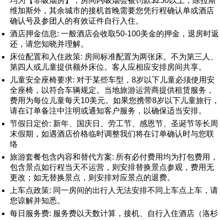
均为【非吸烟房】，房间内吸烟会被罚款$250以上，除拉斯
维加斯外，其余城市的接机首晚需要您凭行程确认单或酒店
确认号及参团人的有效证件自行入住。
酒店押金信息: 一般酒店会收取50-100美金的押金，退房时返
还，请您知晓并理解。
床位配置和入住政策: 房间标准配置为两张床。不为第三人、
第四人或儿童提供额外床位。客人应相应安排房间共享。
儿童安全座椅要求: 对于某些车型，8岁以下儿童必须使用安
全座椅，以符合车辆规定。当地旅游运营商提供租赁服务，
费用为每位儿童每天10美元。如果您携带8岁以下儿童旅行，
请在订单备注中注明或通知客户服务，以确保适当安排。
节假日定价: 新年、国庆日、劳工节、感恩节、圣诞节等长周
末假期，如遇酒店价格临时调整我们将在订单确认时与您联
络
旅游套餐包含内容和替代方案: 所有必付费用均为打包费用，
包含景点如行程当天不运营，则安排替换景点参观，费用无
更改；如无替换景点，则安排对应景点的退费。
上车点政策: 同一房间的出行人无法安排不同上车点上车，请
您谅解并知悉。
每日服务费: 服务费以天数计算，接机、自行入住酒店（洛杉