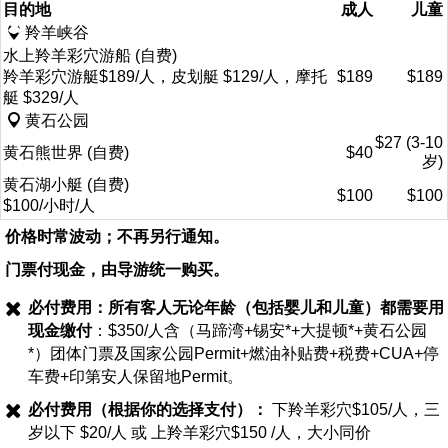
目的地
成人
儿童
羚羊峡谷
水上羚羊彩穴游船 (自费)
羚羊彩穴游艇$189/人，皮划艇 $129/人，摩托
$189
$189
艇 $329/人
黄石公园
$27 (3-10
黄石熊世界 (自费)
$40
岁)
黄石湖小艇 (自费)
$100
$100
$100/小时/人
价格时常波动；不再另行通知。
门票付现金，由导游统一购买。
必付费用：所有客人无论年龄（包括婴儿和儿童）都需要用
现金缴付
：$350/人含（马蹄湾+锡安*+大提顿*+黄石公园
*）团体门票及国家公园Permit+燃油补贴费+税费+CUA+停
车费+印第安人保留地Permit。
必付费用（根据你的选择支付）：
下羚羊彩穴$105/人，三
岁以下 $20/人 或 上羚羊彩穴$150 /人，大小同价