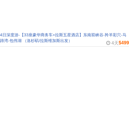
4日深度游-【33座豪华商务车+拉斯五星酒店】东南双峡谷-羚羊彩穴-马
蹄湾-包伟湖 （洛杉矶/拉斯维加斯出发）
$499
4天