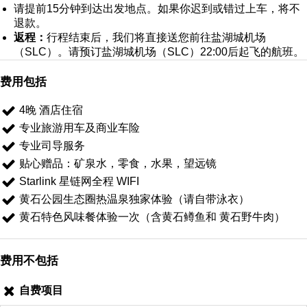
请提前15分钟到达出发地点。如果你迟到或错过上车，将不
退款。
返程：
行程结束后，我们将直接送您前往盐湖城机场
（SLC）。请预订盐湖城机场（SLC）22:00后起飞的航班。
费用包括
4晚 酒店住宿
专业旅游用车及商业车险
专业司导服务
贴心赠品：矿泉水，零食，水果，望远镜
Starlink 星链网全程 WIFI
黄石公园生态圈热温泉独家体验（请自带泳衣）
黄石特色风味餐体验一次（含⻩⽯鳟⻥和 ⻩⽯野⽜肉）
费用不包括
自费项目