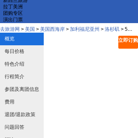
新西兰旅游
拉丁美洲
团购专区
演出门票
去旅游网
>
美国
>
美国西海岸
>
加利福尼亚州
>
洛杉矶
> 5日游-锡安国家公园-上/下羚羊谷-马蹄湾-包伟湖-大提顿-黄石公园（洛杉矶进，盐湖城出，13人NAPPA真皮座驾, 黄石门口木屋风格酒店）
概览
立即订购
每日价格
特色介绍
行程简介
参团及离团信息
费用
退团/退款政策
问题回答