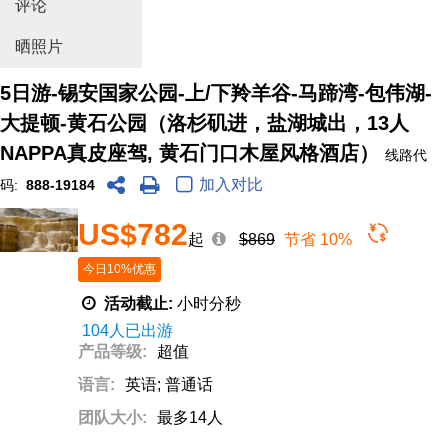
评论
晒照片
5日游-锡安国家公园-上/下羚羊谷-马蹄湾-包伟湖-
大提顿-黄石公园（洛杉矶进，盐湖城出，13人
NAPPA真皮座驾, 黄石门口木屋风格酒店）
线路代
加入对比
码:
888-19184
US$782
起
$869
节省 10%
今日10%优惠
活动截止:
小时
分
秒
104人已出游
产品等级:
超值
语言:
英语; 普通话
团队大小:
最多14人