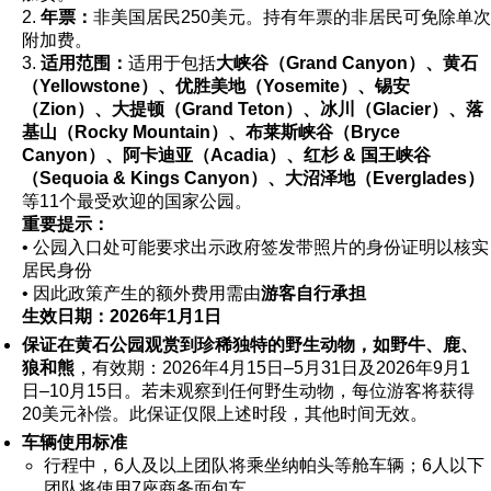
2.
年票：
非美国居民250美元。持有年票的非居民可免除单次
附加费。
3.
适用范围：
适用于包括
大峡谷（Grand Canyon）、黄石
（Yellowstone）、优胜美地（Yosemite）、锡安
（Zion）、大提顿（Grand Teton）、冰川（Glacier）、落
基山（Rocky Mountain）、布莱斯峡谷（Bryce
Canyon）、阿卡迪亚（Acadia）、红杉 & 国王峡谷
（Sequoia & Kings Canyon）、大沼泽地（Everglades）
等11个最受欢迎的国家公园。
重要提示：
• 公园入口处可能要求出示政府签发带照片的身份证明以核实
居民身份
• 因此政策产生的额外费用需由
游客自行承担
生效日期：2026年1月1日
保证在黄石公园观赏到珍稀独特的野生动物，如野牛、鹿、
狼和熊
，有效期：2026年4月15日–5月31日及2026年9月1
日–10月15日。若未观察到任何野生动物，每位游客将获得
20美元补偿。此保证仅限上述时段，其他时间无效。
车辆使用标准
行程中，6人及以上团队将乘坐纳帕头等舱车辆；6人以下
团队将使用7座商务面包车。