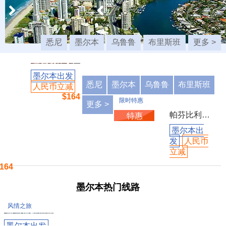
帕芬比利蒸汽
悉尼
墨尔本
乌鲁鲁
布里斯班
更多 >
小火车 - 亚拉
限时特惠
河谷酒庄 - 1
特惠
日游（墨尔本
墨尔本出发
出发）
悉尼
墨尔本
乌鲁鲁
布里斯班
人民币立减
$164
限时特惠
更多 >
帕芬比利蒸汽小火车 - 亚拉河谷酒庄 - 1日游（墨尔本出发）
特惠
墨尔本出
发
人民币
立减
164
墨尔本热门线路
野生动物园喂
白袋鼠 - 菲利
风情之旅
浦岛观神仙企
当地上车
鹅 - 1日游
墨尔本出发