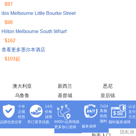
$97
ibis Melbourne Little Bourke Street
$98
Hilton Melbourne South Wharf
$162
查看更多墨尔本酒店
$103起
澳大利亚
新西兰
悉尼
乌鲁鲁
基督城
皇后镇
7x24
十年
14天
认证
客服
正规
价格
支付
热线
经营
保障
方式
随时
6000+品质线路
品牌优质信誉
早订更享优惠
随时服务保障
服务保障
更多放心选择
隐私保
新手入门