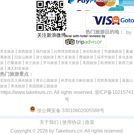
热门旅游目的地：
by
关注新浪微博
|
|
|
|
|
|
美东旅游
美西旅游
纽约旅游
拉斯维加斯旅游
洛杉矶旅游
华盛顿旅游
夏威
|
|
|
|
|
|
夷旅游
旧金山旅游
波士顿旅游
奥兰多旅游
费城旅游
温哥华旅游
多伦多旅
|
|
|
|
|
|
|
游
巴黎旅游
米兰旅游
罗马旅游
加拿大旅游
美国旅游
欧洲旅游
新西兰旅
|
游
澳大利亚旅游
热门旅游景点：
|
|
|
|
尼加拉瓜大瀑布旅游
黄石公园旅游
科罗拉多大峡谷旅游
优胜美地旅游
落基山
|
|
旅游
希洛旅游
美国国家公园旅游
https://www.taketours.cn
. All rights reserved.
浙ICP备10215741
号
浙公网安备 33010602005589号
关于我们
|
使用协议
|
政策
Copyright ©
2026 by Taketours.cn. All rights reserved.