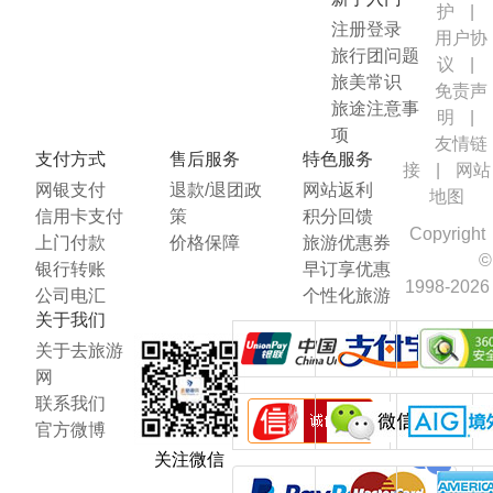
护
|
注册登录
用户协
旅行团问题
议
|
旅美常识
免责声
旅途注意事
明
|
项
友情链
支付方式
售后服务
特色服务
接
|
网站
网银支付
退款/退团政
网站返利
地图
信用卡支付
策
积分回馈
Copyright
上门付款
价格保障
旅游优惠券
©
银行转账
早订享优惠
1998-2026
公司电汇
个性化旅游
关于我们
关于去旅游
网
联系我们
官方微博
关注微信