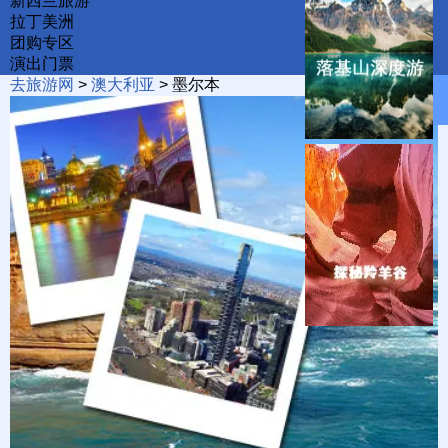
新西兰旅游
拉丁美洲
团购专区
演出门票
立减50%
去旅游网
>
澳大利亚
>
墨尔本
特惠专题