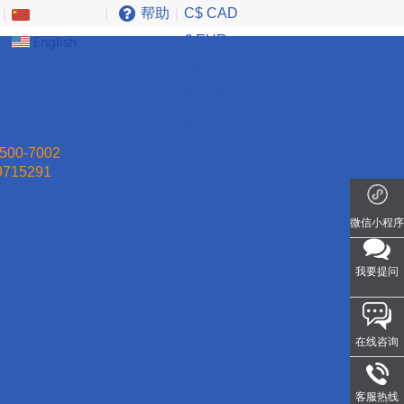
|
|
帮助
|
C$ CAD
€ EUR
Rs. INR
￥ RMB
$ USD
500-7002
9715291
微信小程序
我要提问
在线咨询
客服热线