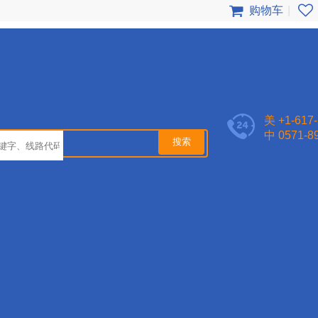
购物车
|
登
录
我
美 +1-617-
的
中 0571-8
帐
户
美
国
旅
游
加
拿
大
旅
游
欧