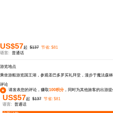
US$57
起
$137
节省:
$81
语言:
普通话
游览地点
乘坐游船游览国王湖，参观圣巴多罗买礼拜堂，漫步于魔法森林
评论
请发表您的评论，赚取
100积分
，同时为其他旅客的出游提
★
US$57
起
$137
节省:
$81
语言:
普通话