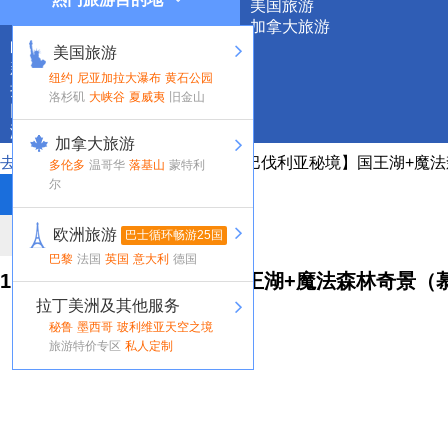
美国旅游
加拿大旅游
欧洲旅游
美国旅游
新西兰旅游
纽约
尼亚加拉大瀑布
黄石公园
拉丁美洲
洛杉矶
大峡谷
夏威夷
旧金山
团购专区
演出门票
加拿大旅游
去旅游网
>
欧洲
>
德国
> 1日游 -【巴伐利亚秘境】国王湖+
多伦多
温哥华
落基山
蒙特利
尔
概览
欧洲旅游
评论
巴士循环畅游25国
巴黎
法国
英国
意大利
德国
1日游 -【巴伐利亚秘境】国王湖+魔法森林奇景
拉丁美洲及其他服务
秘鲁
墨西哥
玻利维亚天空之境
旅游特价专区
私人定制