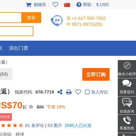
购物车
|
|
|
帮助
|
$ USD
美 +1-617-500-7002
中 0571-89715291
区
演出门票
往返）
53)
立即订购
微信小程序
往返）
线路代码:
678-7719
加入对比
我要提问
S$70
起
$86
节省 18%
在线咨询
时特卖
81
条评论
|
53 图片
2585人已出游
客服热线
品等级:
经济