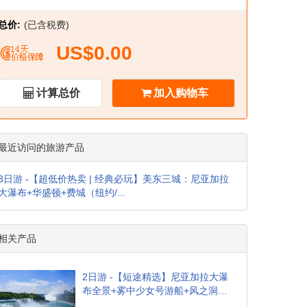
总价:
(已含税费)
US$0.00
计算总价
加入购物车
最近访问的旅游产品
3日游 -【超低价热卖 | 经典必玩】美东三城：尼亚加拉
大瀑布+华盛顿+费城（纽约/...
相关产品
2日游 -【短途精选】尼亚加拉大瀑
布全景+雾中少女号游船+风之洞
（纽约/新泽西往返）- 限时超值特惠