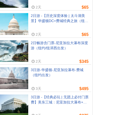
2天
$65
2日游 -【历史深度体验 | 太斗湖美
景】华盛顿DC+费城经典之旅（纽
约/新泽西往返）
2天
$65
2日畅游含门票-尼亚加拉大瀑布深度
游（纽约/纽泽西出发）
2天
$345
3日游-华盛顿-尼亚加拉瀑布-费城
（纽约出发）
3天
$495
3日游 -【经典必玩 | 无团上必付门票
费】美东三城：尼亚加拉大瀑布+华
盛顿+费城（纽约/新泽西往返）