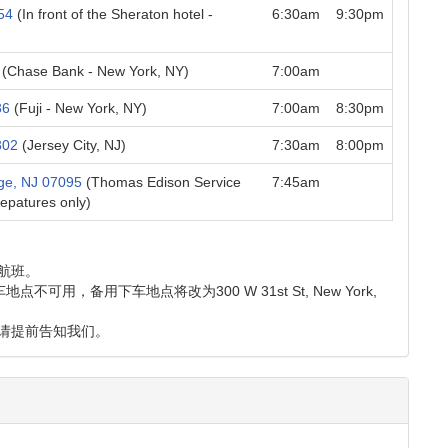
54
(In front of the Sheraton hotel -
6:30am
9:30pm
(Chase Bank - New York, NY)
7:00am
36
(Fuji - New York, NY)
7:00am
8:30pm
302
(Jersey City, NJ)
7:30am
8:00pm
dge, NJ 07095
(Thomas Edison Service
7:45am
epatures only)
航班。
6的下车地点不可用，备用下车地点将改为300 W 31st St, New York,
请提前告知我们。