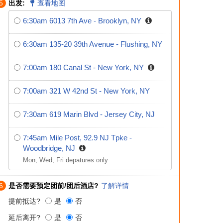
5
出发:
查看地图
6:30am 6013 7th Ave - Brooklyn, NY
6:30am 135-20 39th Avenue - Flushing, NY
7:00am 180 Canal St - New York, NY
7:00am 321 W 42nd St - New York, NY
7:30am 619 Marin Blvd - Jersey City, NJ
7:45am Mile Post, 92.9 NJ Tpke -
Woodbridge, NJ
Mon, Wed, Fri depatures only
6
是否需要预定团前/团后酒店?
了解详情
提前抵达?
是
否
延后离开?
是
否