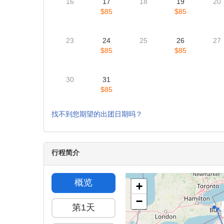
16
17
18
19
20
$85
$85
23
24
25
26
27
$85
$85
30
31
$85
找不到您期望的出团日期吗？
行程简介
概览
+
−
第1天