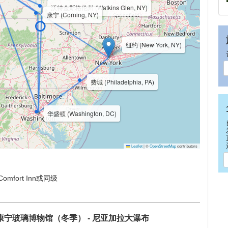
沃特金斯格伦州 (Watkins Glen, NY)
康宁 (Corning, NY)
纽约 (New York, NY)
费城 (Philadelphia, PA)
华盛顿 (Washington, DC)
Leaflet
|
©
OpenStreetMap
contributors
 / Comfort Inn或同级
/康宁玻璃博物馆（冬季） - 尼亚加拉大瀑布