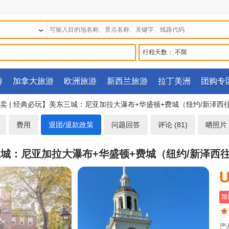
行程天数：
不限
游
加拿大旅游
欧洲旅游
新西兰旅游
拉丁美洲
团购专
价热卖 | 经典必玩】美东三城：尼亚加拉大瀑布+华盛顿+费城（纽约/新泽西
费用
退团/退款政策
问题回答
评论 (81)
晒照片 (
东三城：尼亚加拉大瀑布+华盛顿+费城（纽约/新泽西
U
限
产