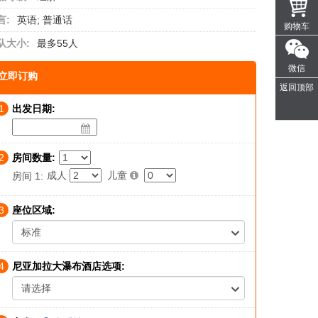
言:
英语; 普通话
购物车
队大小:
最多55人
微信
立即订购
返回顶部
1
出发日期:
2
房间数量:
成人
儿童
房间 1:
3
座位区域:
标准
4
尼亚加拉大瀑布酒店选项:
请选择