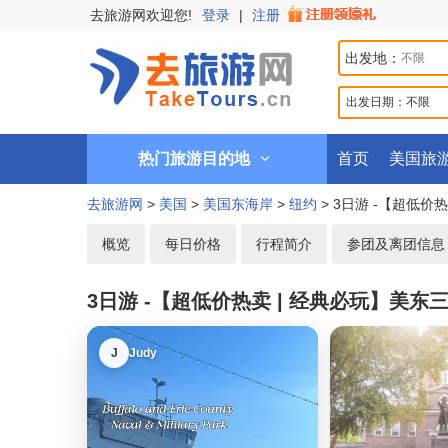
去旅游网欢迎您!
登录
|
注册
出发地：
出发日期：
不限
热门旅游目的地
首页
美国旅
去旅游网
>
美国
>
美国东海岸
>
纽约
> 3日游 -【超低
概览
每日价格
行程简介
参团及离团信息
3日游 -【超低价热卖 | 经典必玩】美
J
Judy