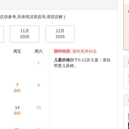
仅供参考,具体情况请咨询,请您谅解 )
11月
12月
2026
2026
四
周五
周六
限时特卖:
限时尾单特卖
儿童价格
限于0-12岁儿童；请自
1
带婴儿座椅。
7
8
$85
14
15
$85