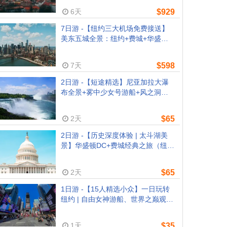
6天
$929
7日游 -【纽约三大机场免费接送】
美东五城全景：纽约+费城+华盛顿
+尼亚加拉瀑布+波士顿 (纽约出发,
任选纽约波士顿结束）
7天
$598
2日游 -【短途精选】尼亚加拉大瀑
布全景+雾中少女号游船+风之洞
（纽约/新泽西往返）- 限时超值特惠
2天
$65
2日游 -【历史深度体验 | 太斗湖美
景】华盛顿DC+费城经典之旅（纽
约/新泽西往返）
2天
$65
1日游 -【15人精选小众】一日玩转
纽约 | 自由女神游船、世界之巅观景
台 & RiseNY沉浸体验
1天
$35