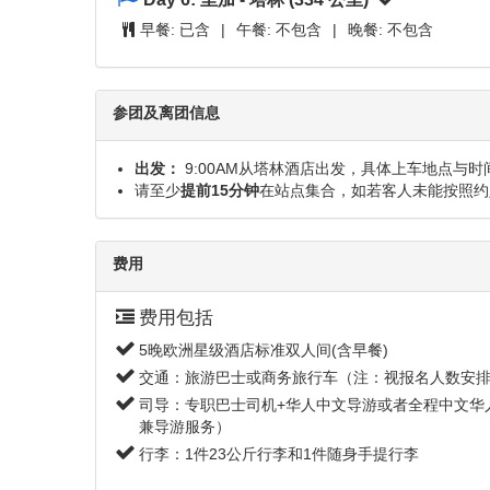
早餐:
已含
|
午餐:
不包含
|
晚餐:
不包含
参团及离团信息
出发：
9:00AM从塔林酒店出发，具体上车地点与
请至少
提前15分钟
在站点集合，如若客人未能按照约
费用
费用包括
5晚欧洲星级酒店标准双人间(含早餐)
交通：旅游巴士或商务旅行车（注：视报名人数安
司导：专职巴士司机+华人中文导游或者全程中文华
兼导游服务）
行李：1件23公斤行李和1件随身手提行李