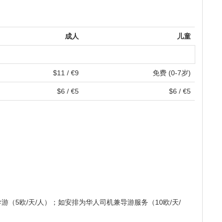
成人
儿童
$11 / €9
免费 (0-7岁)
$6 / €5
$6 / €5
游（5欧/天/人）；如安排为华人司机兼导游服务（10欧/天/