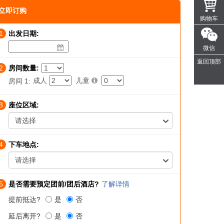
立即订购
购物车
1
出发日期:
微信
返回顶部
2
房间数量:
成人
儿童
房间 1:
3
座位区域:
请选择
4
下车地点:
请选择
5
是否需要预定团前/团后酒店?
了解详情
提前抵达?
是
否
延后离开?
是
否