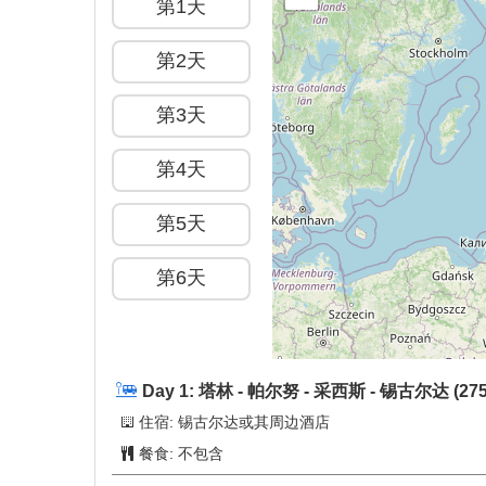
第1天
第2天
第3天
第4天
第5天
第6天
Day 1:
塔林 - 帕尔努 - 采西斯 - 锡古尔达
(27
住宿: 锡古尔达或其周边酒店
餐食:
不包含