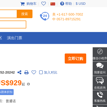
购物车
|
|
|
帮助
|
$ USD
美 +1-617-500-7002
中 0571-89715291
区
演出门票
立即订购
微信小程序
552-20242
加入对比
我要提问
S$929
起
在线咨询
%团体折扣
言:
普通话
客服热线