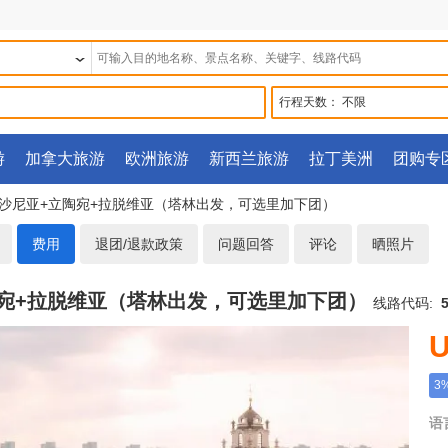
行程天数：
不限
游
加拿大旅游
欧洲旅游
新西兰旅游
拉丁美洲
团购专
】爱沙尼亚+立陶宛+拉脱维亚（塔林出发，可选里加下团）
费用
退团/退款政策
问题回答
评论
晒照片
陶宛+拉脱维亚（塔林出发，可选里加下团）
线路代码:
U
3
语