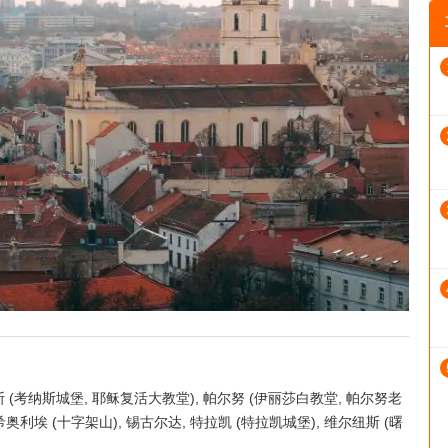
斯 (考纳斯城堡, 耶稣复活大教堂), 帕尔努 (伊丽莎白教堂, 帕尔努老
 希奥利埃 (十字架山), 锡古尔达, 特拉凯 (特拉凯城堡), 维尔纽斯 (曙