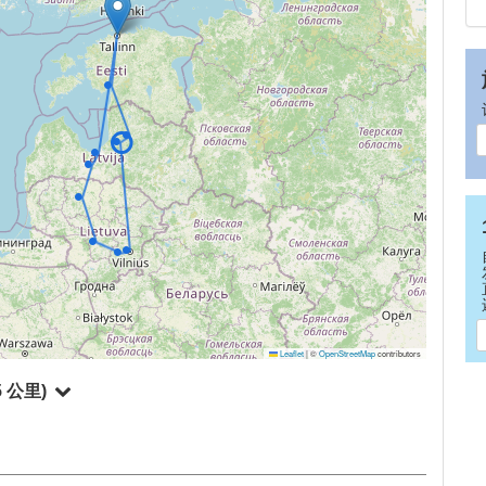
Leaflet
|
©
OpenStreetMap
contributors
5 公里)