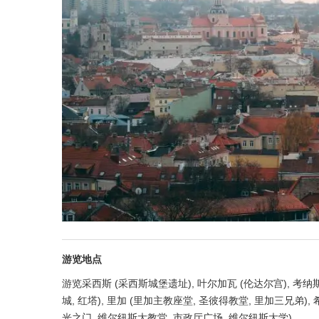
游览地点
游览采西斯 (采西斯城堡遗址), 叶尔加瓦 (伦达尔宫), 考纳
城, 红塔), 里加 (里加主教座堂, 圣彼得教堂, 里加三兄弟),
光之门, 维尔纽斯大教堂, 市政厅广场, 维尔纽斯大学)。