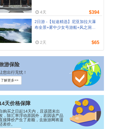
物中心（多伦多出发）
4天
$394
2日游 -【短途精选】尼亚加拉大瀑
布全景+雾中少女号游船+风之洞
（纽约/新泽西往返）- 限时超值特惠
2天
$65
旅游保险
让您出行无忧！
了解更多>>
14天价格保障
自购买之日起14天内，且该团未出
发，除汇率浮动原因外，若因该产品
直接降价产生了差额，去旅游网将退
还差价。