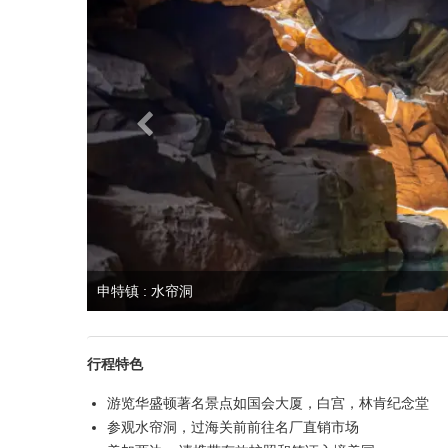
申特镇 : 水帘洞
行程特色
游览华盛顿著名景点如国会大厦，白宫，林肯纪念堂
参观水帘洞，过海关前前往名厂直销市场