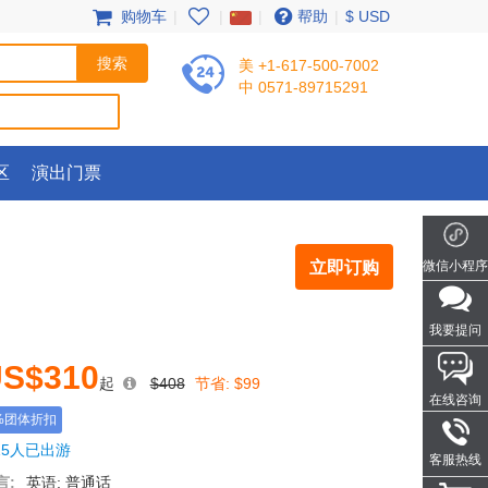
购物车
|
|
|
帮助
|
$ USD
美 +1-617-500-7002
中 0571-89715291
区
演出门票
立即订购
微信小程序
我要提问
S$310
起
$408
节省:
$99
在线咨询
%团体折扣
15人已出游
客服热线
言:
英语; 普通话