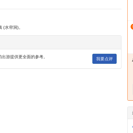
镇 (水帘洞)。
纽约 : 纽约时代广场
的出游提供更全面的参考。
我要点评