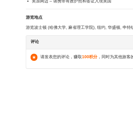
美加两边 – 请携带有效护照和签证入境美国
游览地点
游览波士顿 (哈佛大学, 麻省理工学院), 纽约, 华盛顿, 申特
评论
请发表您的评论，赚取
100积分
，同时为其他旅客
★