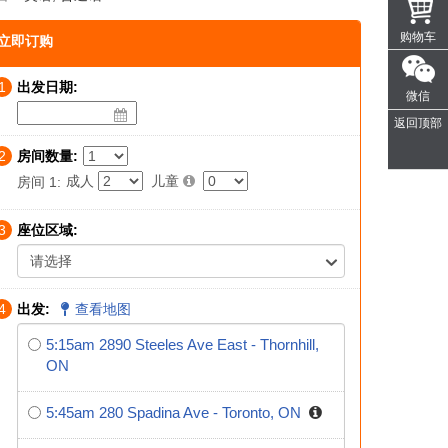
购物车
立即订购
1
出发日期:
微信
返回顶部
2
房间数量:
成人
儿童
房间 1:
3
座位区域:
请选择
4
出发:
查看地图
5:15am 2890 Steeles Ave East - Thornhill,
ON
5:45am 280 Spadina Ave - Toronto, ON