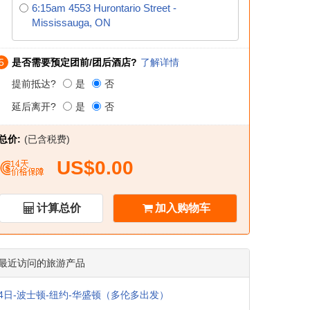
6:15am 4553 Hurontario Street -
Mississauga, ON
5
是否需要预定团前/团后酒店?
了解详情
提前抵达?
是
否
延后离开?
是
否
总价:
(已含税费)
US$0.00
计算总价
加入购物车
最近访问的旅游产品
4日-波士顿-纽约-华盛顿（多伦多出发）