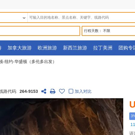
行程天数：
不限
游
加拿大旅游
欧洲旅游
新西兰旅游
拉丁美洲
团购专
士顿-纽约-华盛顿（多伦多出发）
线路代码:
264-9153
加入对比
U
3
1
语