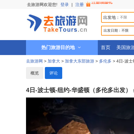
去旅游网欢迎您!
登录
|
注册
出发地：
出发日期：
不限
热门旅游目的地
首页
美国旅
去旅游网
>
加拿大
>
加拿大东部旅游
>
多伦多
> 4日-波
概览
评论
4日-波士顿-纽约-华盛顿（多伦多出发）