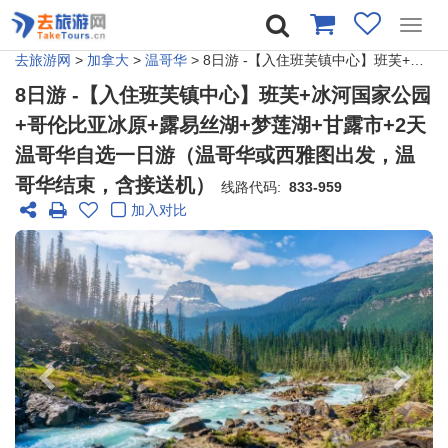
Toggl
navig
去旅游网
>
加拿大
>
温哥华
> 8日游 -【入住班芙镇中心】班芙+冰河国家公园+哥伦比亚冰原+露易丝湖+梦莲湖+甘露市+2天温哥华自选一日游（温哥华或西雅图出发，温哥华结束，含接送机）
8日游 -【入住班芙镇中心】班芙+冰河国家公园
+哥伦比亚冰原+露易丝湖+梦莲湖+甘露市+2天
温哥华自选一日游（温哥华或西雅图出发，温
哥华结束，含接送机）
线路代码:
833-959
加入对比