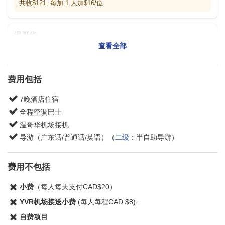
共收$121, 每加 1 人加$16/位
温哥华
查看全部
999 Canada Pl #300, Vancouver, BC V6C 3B5
(温哥华泛
太平洋酒店)
费用包括
9:00am
7晚酒店住宿
全程空调巴士
备注:
适用于温哥华邮轮码头上团游客
温哥华机场接机
导游（广东话/普通话/英语）（
二级
：半自助导游）
西雅图机场
费用不包括
17801 Pacific Highway, Seattle, WA 98158
(西雅图机场
(SEA) - Seatlle, WA)
小费
（每人每天支付CAD$20）
YVR机场接送小费
(每人每程CAD $8).
12:00pm
自费项目