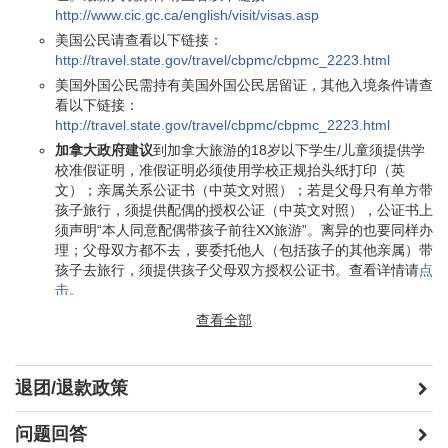
http://www.cic.gc.ca/english/visit/visas.asp
美国公民请查看以下链接：
飞跃加拿大 (自费)
http://travel.state.gov/travel/cbpmc/cbpmc_2223.html
美国外国公民需持有美国外国公民居留证，其他入境条件请查
$24
$16 (12+, 身高须
/
看以下链接：
于102cm)
http://travel.state.gov/travel/cbpmc/cbpmc_2223.html
加拿大政府建议
到加拿大旅游的18岁以下学生/儿童须提供学
校准假证明，准假证明必须使用学校正规抬头纸打印（英
$24 (65+)
$16 (13-15岁, 1.02
文）；亲属关系公证书（中英文对照）；若是父母只有单方带
米以上)
孩子旅行，须提供配偶的授权公证（中英文对照），公证书上
须声明“本人同意配偶带孩子前往XX旅游”。离异的也要同样办
理；父母双方都不去，要委托他人（包括孩子的其他亲属）带
惠斯勒
孩子去旅行，须提供孩子父母双方授权公证书。查看详情请
点
击
。
横渡峰顶缆车 (自费)
语言：
专业的双语或多语导游将全程陪伴（中文/英文）；根据旅
查看全部
不含5%GST稅，缆车维修/暂停时段以海天缆车替代
行团具体情况配备导游。
20人成团 若参团人数不足20人，本公司保留出发前7日取消或更
$115
$54 (7-12岁)
免费 (0-6岁)
改权利，不额外进行补偿。
退团/退款政策
$97 (65+)
$91 (13-18岁)
问题回答