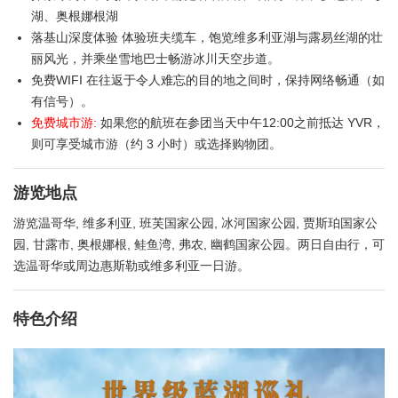
湖、奥根娜根湖
落基山深度体验 体验班夫缆车，饱览维多利亚湖与露易丝湖的壮
丽风光，并乘坐雪地巴士畅游冰川天空步道。
免费WIFI 在往返于令人难忘的目的地之间时，保持网络畅通（如
有信号）。
免费城市游:
如果您的航班在参团当天中午12:00之前抵达 YVR，
则可享受城市游（约 3 小时）或选择购物团。
游览地点
游览温哥华, 维多利亚, 班芙国家公园, 冰河国家公园, 贾斯珀国家公
园, 甘露市, 奥根娜根, 鲑鱼湾, 弗农, 幽鹤国家公园。两日自由行，可
选温哥华或周边惠斯勒或维多利亚一日游。
特色介绍