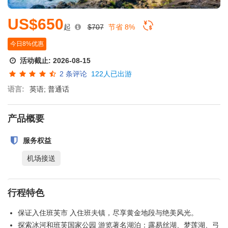
US$650
起
$707
节省 8%
今日8%优惠
活动截止:
2026-08-15
2
条评论
122人已出游
语言:
英语; 普通话
产品概要
服务权益
机场接送
行程特色
保证入住班芙市 入住班夫镇，尽享黄金地段与绝美风光。
探索冰河和班芙国家公园 游览著名湖泊：露易丝湖、梦莲湖、弓