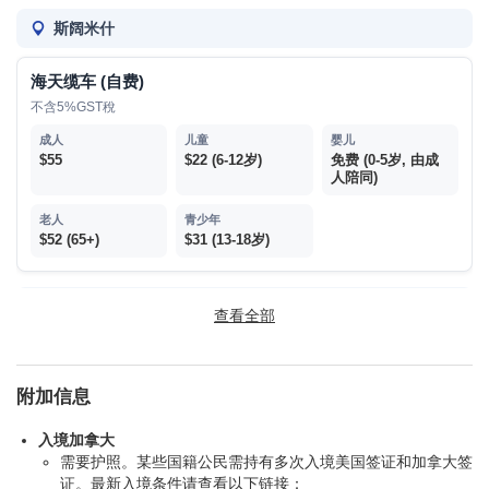
备注:
请到14号行李带处集合
斯阔米什
海天缆车 (自费)
西雅图
不含5%GST稅
400 Broad St, Seattle, WA 98109
(太空针塔下 - Seattle,
WA)
$55
$22 (6-12岁)
免费 (0-5岁, 由成
人陪同)
1:00pm
$52 (65+)
$31 (13-18岁)
温哥华离团:
最后一天搭乘酒店shuttle bus前往温哥华国际机
场。如想参加一天行程，请订晚上22:30后航班离境
温哥华
查看全部
西雅图离团:
西雅图离团的客人(需附加费)，早上7点集合，中午
抵达西雅图机场，建议搭乘下午3:30后离开的航班。
吊桥公园 (自费)
附加信息
$60
$23 (6-12岁)
免费 (0-5岁)
入境加拿大
需要护照。某些国籍公民需持有多次入境美国签证和加拿大签
$56 (65+)
$34 (13-17岁)
证。最新入境条件请查看以下链接：