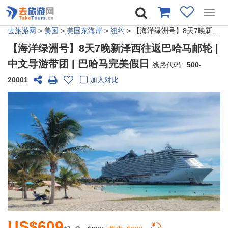
Toggl
navig
去旅游网
>
美国
>
美国东海岸
>
纽约
> 【海洋绿洲号】8天7晚新泽西往返巴哈马邮轮 | 中文导游带团 | 巴哈马完美假日
【海洋绿洲号】8天7晚新泽西往返巴哈马邮轮 |
中文导游带团 | 巴哈马完美假日
线路代码:
500-
20001
加入对比
US$609