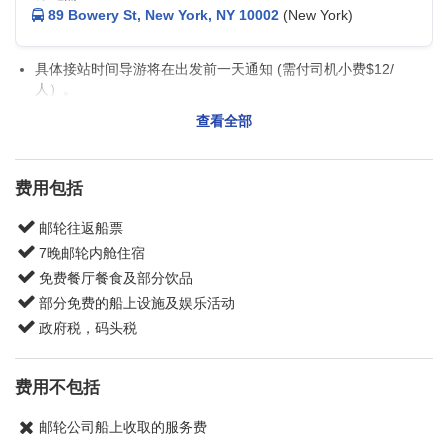
89 Bowery St, New York, NY 10002
(New York)
具体接站时间导游将在出发前一天通知 (需付司机小费$12/
人）。
返程航班
： 请订购下午1:00pm之后纽约离开的国内航班或
查看全部
2:00pm之后出发的国际航班
费用包括
邮轮往返船票
7晚邮轮内舱住宿
免费餐厅餐食及部分饮品
部分免费的船上设施及娱乐活动
政府税，码头税
费用不包括
邮轮公司船上收取的服务费